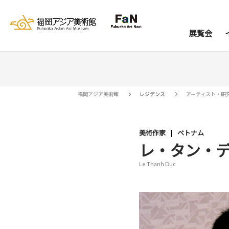
展覧会
展覧会
イベント
レジデンス
コレクション
資料室
来館案内
当館について
アー
ア
福岡アジア美術館
レジデンス
アーティスト・研
美術作家
ベトナム
レ・タン・
Le Thanh Duc