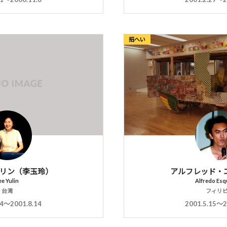
招へい
リン（李玉玲）
アルフレッド・
ee Yulin
Alfredo Esqu
台湾
フィリ
14〜2001.8.14
2001.5.15〜2