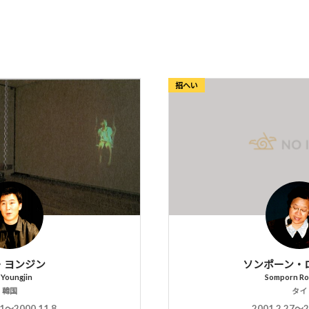
招へい
・ヨンジン
ソンポーン・
 Youngjin
Somporn R
韓国
タイ
.1〜2000.11.8
2001.2.27〜2