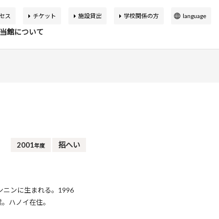
セス
チケット
施設貸出
学校関係の方
language
日本語
当館について
English
簡体中文
繁体中文
イベント
の展覧会
品検索
告書
バーチャルミュージアム
한국어
マップ
設概要
アートカフェ＆ショップ
アジア美術館の歩み
2001
招へい
年度
か応援寄付
申込案内
スクールプログラム
ボランティア
ンニンに生まれる。1996
業。ハノイ在住。