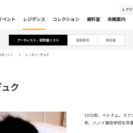
アク
イベント
レジデンス
コレクション
資料室
来館案内
アーティスト・研究者リスト
募集要項
報告書
ティスト・研究者リスト
ジアコレクション100
アジア美術資料室
最新のイベント
最新の展覧会
開催予定のイベント
開催予定の展覧会
募集要項
収集方針
蔵書検索
過去の
過去
所蔵
報
究者リスト
レ・タン・デュク
デュク
利用案内
基本理念
活動案内
アクセス
館内
施
バリアフリー情報
刊行物
キッズコーナー
学芸スタッフ
ふくお
団体
1973年、ベトナム、クア
年、ハノイ美術学校を卒
あじびの楽しみ方
施設貸出