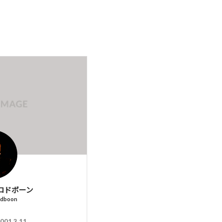
ロドボーン
odboon
001.3.11