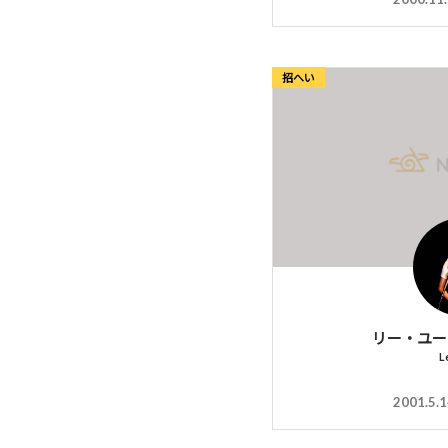
招へい
リー・ユー
L
2001.5.