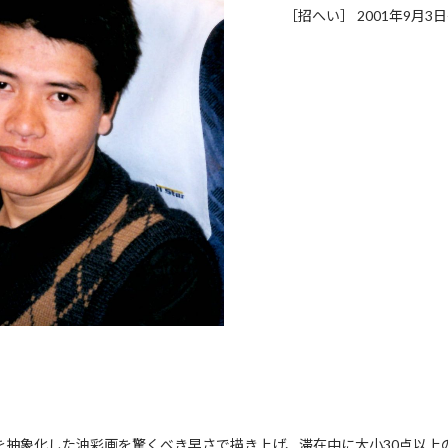
［招へい］ 2001年9月3日
を抽象化した油彩画を驚くべき早さで描き上げ、滞在中に大小30点以上