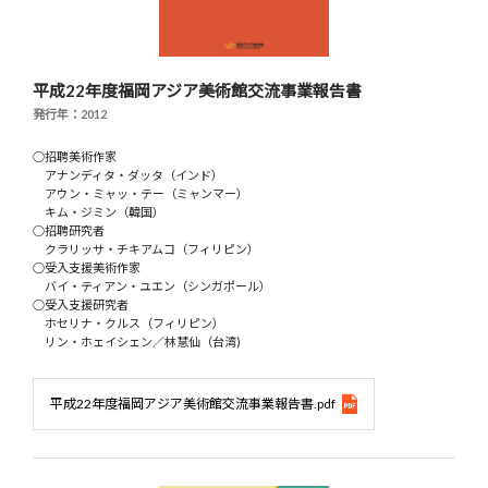
平成22年度福岡アジア美術館交流事業報告書
発行年：2012
○招聘美術作家
アナンディタ・ダッタ（インド）
アウン・ミャッ・テー（ミャンマー）
キム・ジミン（韓国）
○招聘研究者
クラリッサ・チキアムコ（フィリピン）
○受入支援美術作家
バイ・ティアン・ユエン（シンガポール）
○受入支援研究者
ホセリナ・クルス（フィリピン）
リン・ホェイシェン／林慧仙（台湾)
平成22年度福岡アジア美術館交流事業報告書.pdf