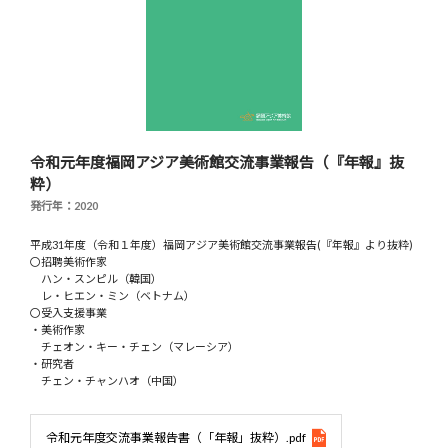
令和元年度福岡アジア美術館交流事業報告（『年報』抜
粋）
発行年：2020
平成31年度（令和１年度）福岡アジア美術館交流事業報告(『年報』より抜粋)
〇招聘美術作家
ハン・スンピル（韓国）
レ・ヒエン・ミン（ベトナム）
〇受入支援事業
・美術作家
チェオン・キー・チェン（マレーシア）
・研究者
チェン・チャンハオ（中国）
令和元年度交流事業報告書（「年報」抜粋）.pdf