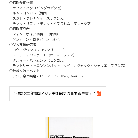
○招聘美術作家
ラフィ・ハク（バングラデシュ）
キム・ヨンジン（韓国）
スジト・ラトナヤケ（スリランカ）
テンク・サブリ・テンク・イブラヒム（マレーシア）
○招聘研究者
フォン・ボイ／馮博一（中国）
ソンポーン・ロドポーン（タイ）
○受入支援研究者
コウ・グワンハウ（シンガポール）
ラーナ・デベンポート（オーストラリア）
ダルマ―・バトムンフ（モンゴル）
モントリー・トエンソンバット（タイ）、ジャック・シャリエ（フランス）
○地域交流イベント
アジア楽市楽座2001 アート、かたらんね！？
平成12年度福岡アジア美術館交流事業報告書.pdf