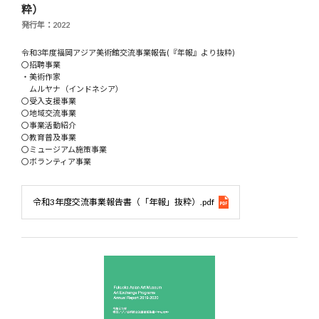
粋）
発行年：2022
令和3年度福岡アジア美術館交流事業報告(『年報』より抜粋)
〇招聘事業
・美術作家
ムルヤナ（インドネシア）
〇受入支援事業
〇地域交流事業
〇事業活動紹介
〇教育普及事業
〇ミュージアム施策事業
〇ボランティア事業
令和3年度交流事業報告書（「年報」抜粋）.pdf