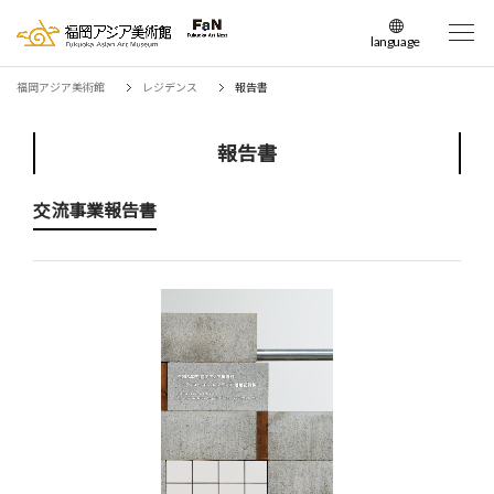
language
日本語
福岡アジア美術館
レジデンス
報告書
English
簡体中文
報告書
繁体中文
한국어
交流事業報告書