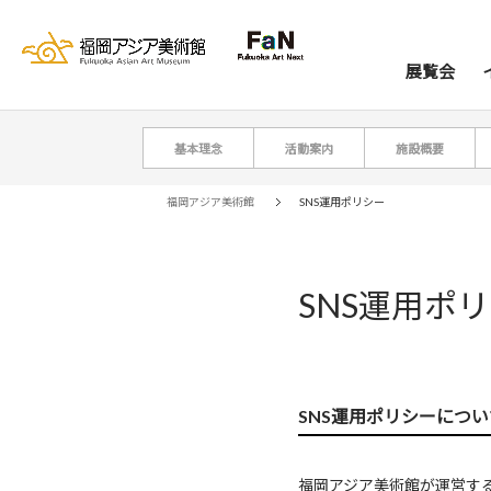
展覧会
基本理念
活動案内
施設概要
展覧会
イベント
レジデンス
コレクション
資料室
来館案内
当館について
アー
ア
福岡アジア美術館
SNS運用ポリシー
SNS運用ポ
SNS運用ポリシーについ
福岡アジア美術館が運営する