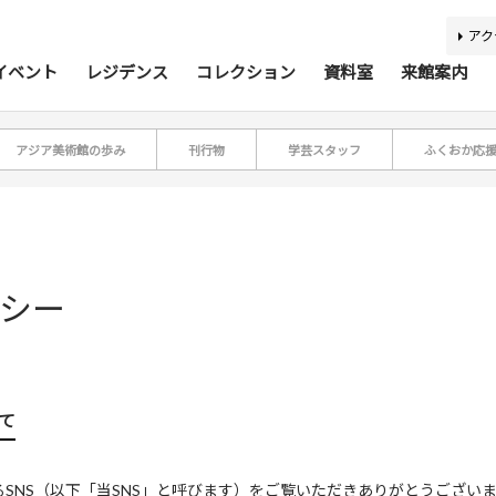
アク
イベント
レジデンス
コレクション
資料室
来館案内
アジア美術館の歩み
刊行物
学芸スタッフ
ふくおか応
ティスト・研究者リスト
ジアコレクション100
アジア美術資料室
最新のイベント
最新の展覧会
開催予定のイベント
開催予定の展覧会
募集要項
収集方針
蔵書検索
過去の
過去
所蔵
報
リシー
利用案内
基本理念
活動案内
アクセス
館内
施
バリアフリー情報
刊行物
キッズコーナー
学芸スタッフ
ふくお
団体
て
あじびの楽しみ方
施設貸出
SNS（以下「当SNS」と呼びます）をご覧いただきありがとうございま