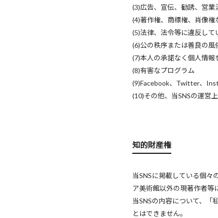
(3)広告、宣伝、勧誘、営
(4)著作権、商標権、肖像
(5)法律、法令等に違反し
(6)公の秩序または善良の
(7)本人の承諾なく個人情
(8)有害なプログラム
(9)Facebook、Twitter
(10)その他、当SNSの
知的財産権
当SNSに掲載している個
ア美術館以外の現著作者等
当SNSの内容について、
とはできません。