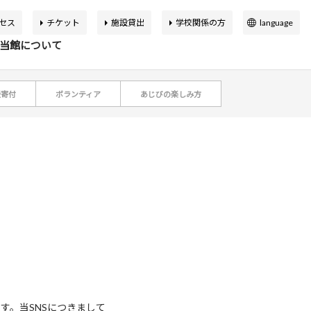
セス
チケット
施設貸出
学校関係の方
language
日本語
当館について
English
簡体中文
援寄付
ボランティア
あじびの楽しみ方
繁体中文
イベント
の展覧会
品検索
告書
バーチャルミュージアム
한국어
マップ
設概要
アートカフェ＆ショップ
アジア美術館の歩み
か応援寄付
申込案内
スクールプログラム
ボランティア
す。当SNSにつきまして