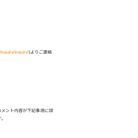
/inquiry/inquiry/
)よりご連絡
コメント内容が下記事項に該
す。