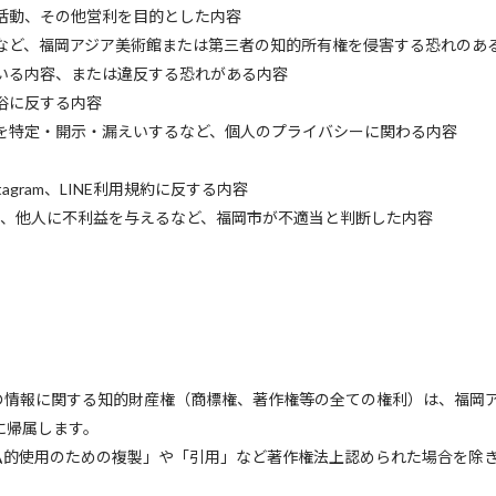
業活動、その他営利を目的とした内容
権など、福岡アジア美術館または第三者の知的所有権を侵害する恐れのあ
ている内容、または違反する恐れがある内容
風俗に反する内容
報を特定・開示・漏えいするなど、個人のプライバシーに関わる内容
、Instagram、LINE利用規約に反する内容
運営上、他人に不利益を与えるなど、福岡市が不適当と判断した内容
々の情報に関する知的財産権（商標権、著作権等の全ての権利）は、福岡
に帰属します。
「私的使用のための複製」や「引用」など著作権法上認められた場合を除