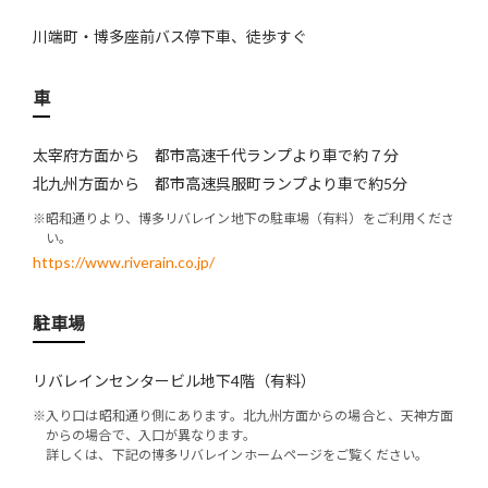
川端町・博多座前バス停下車、徒歩すぐ
車
太宰府方面から 都市高速千代ランプより車で約７分
北九州方面から 都市高速呉服町ランプより車で約5分
※昭和通りより、博多リバレイン地下の駐車場（有料）をご利用くださ
い。
https://www.riverain.co.jp/
駐車場
リバレインセンタービル地下4階（有料）
※入り口は昭和通り側にあります。北九州方面からの場合と、天神方面
からの場合で、入口が異なります。
詳しくは、下記の博多リバレインホームページをご覧ください。