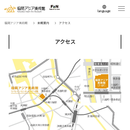
language
日本語
福岡アジア美術館
来館案内
アクセス
English
簡体中文
アクセス
繁体中文
한국어