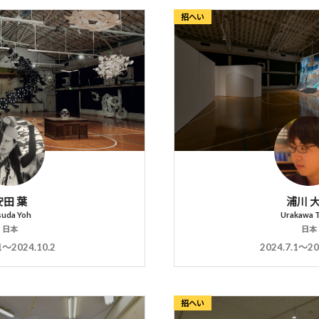
招へい
安田 葉
浦川 
suda Yoh
Urakawa T
日本
日本
1〜2024.10.2
2024.7.1〜20
招へい