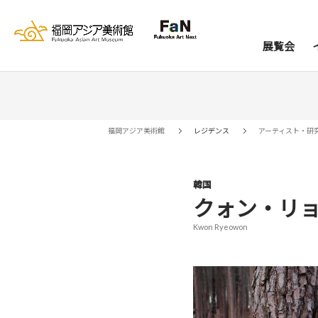
展覧会
展覧会
イベント
レジデンス
コレクション
資料室
来館案内
当館について
アー
ア
福岡アジア美術館
レジデンス
アーティスト・研
韓国
クォン・リ
Kwon Ryeowon