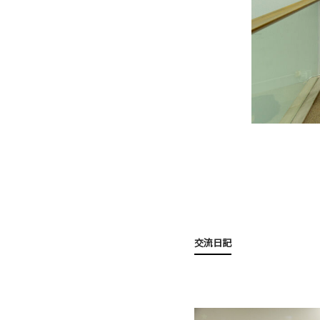
《また会えますように》2025年 @長野聡史
交流日記