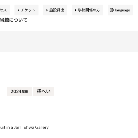
セス
チケット
施設貸出
学校関係の方
language
日本語
当館について
English
簡体中文
繁体中文
イベント
の展覧会
品検索
告書
バーチャルミュージアム
한국어
マップ
設概要
アートカフェ＆ショップ
アジア美術館の歩み
2024
招へい
年度
か応援寄付
申込案内
スクールプログラム
ボランティア
t in a Jar」Ehwa Gallery