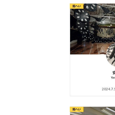
招へい
Ya
2024.7.
招へい