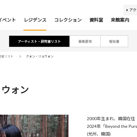
アク
イベント
レジデンス
コレクション
資料室
来館案内
アーティスト・研究者リスト
募集要項
報告書
ティスト・研究者リスト
ジアコレクション100
アジア美術資料室
最新のイベント
最新の展覧会
開催予定のイベント
開催予定の展覧会
募集要項
収集方針
蔵書検索
過去の
過去
所蔵
報
究者リスト
クォン・リョウォン
ョウォン
利用案内
基本理念
活動案内
アクセス
館内
施
バリアフリー情報
刊行物
キッズコーナー
学芸スタッフ
ふくお
団体
2000年生まれ、韓国在住
2024年「Beyond the Pursui
あじびの楽しみ方
施設貸出
(光州、韓国)