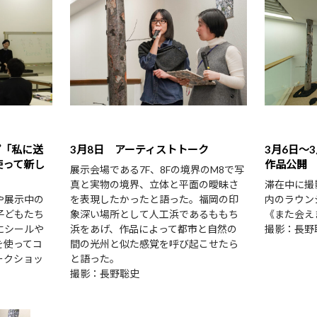
プ「私に送
3月8日 アーティストトーク
3月6日～
使って新し
作品公開
展示会場である7F、8Fの境界のM8で写
真と実物の境界、立体と平面の曖昧さ
滞在中に撮
や展示中の
を表現したかったと語った。福岡の印
内のラウン
子どもたち
象深い場所として人工浜であるももち
《また会え
にシールや
浜をあげ、作品によって都市と自然の
撮影：長野
を使ってコ
間の光州と似た感覚を呼び起こせたら
ークショッ
と語った。
撮影：長野聡史