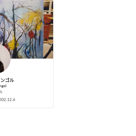
ドンゴル
ngol
ル
002.12.6