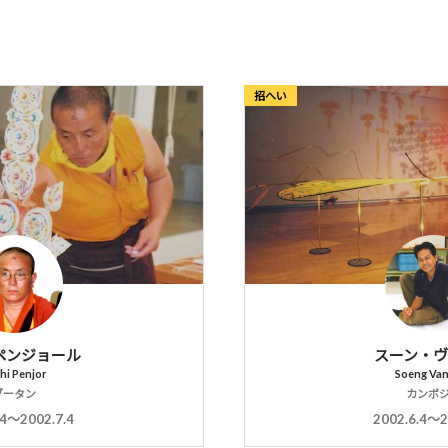
招へい
ペンジョール
スーン・
hi Penjor
Soeng Va
ブータン
カンボ
.4〜2002.7.4
2002.6.4〜2