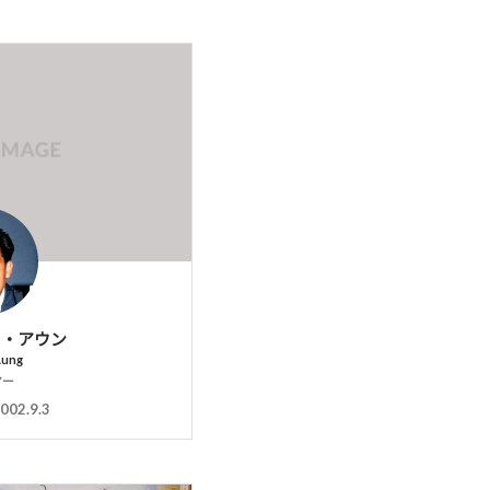
ッ・アウン
Aung
マー
002.9.3