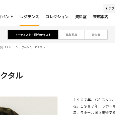
アク
イベント
レジデンス
コレクション
資料室
来館案内
アーティスト・研究者リスト
募集要項
報告書
ティスト・研究者リスト
ジアコレクション100
アジア美術資料室
最新のイベント
最新の展覧会
開催予定のイベント
開催予定の展覧会
募集要項
収集方針
蔵書検索
過去の
過去
所蔵
報
究者リスト
アーシム・アクタル
アクタル
利用案内
基本理念
活動案内
アクセス
館内
施
バリアフリー情報
刊行物
キッズコーナー
学芸スタッフ
ふくお
団体
１９６７年、パキスタン
る。１９８７年、ラホー
あじびの楽しみ方
施設貸出
年、ラホール国立美術学