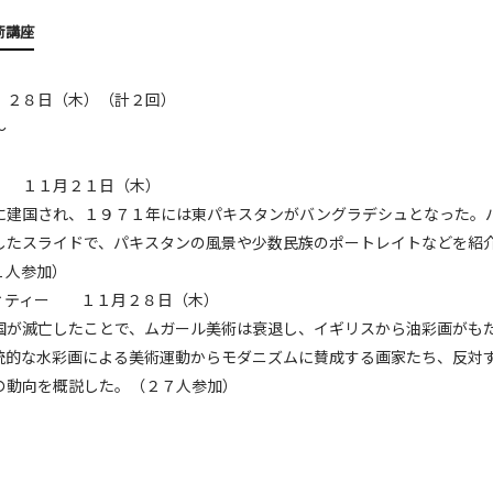
術講座
、２８日（木）（計２回）
～
 １１月２１日（木）
に建国され、１９７１年には東パキスタンがバングラデシュとなった。
したスライドで、パキスタンの風景や少数民族のポートレイトなどを紹
１人参加）
ィティー １１月２８日（木）
国が滅亡したことで、ムガール美術は衰退し、イギリスから油彩画がも
統的な水彩画による美術運動からモダニズムに賛成する画家たち、反対
の動向を概説した。（２７人参加）