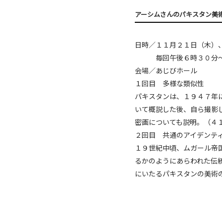
アーシムさんのパキスタン美
日時／１１月２１日（木）
毎回午後６時３０分
会場／あじびホール
１回目 多様な類似性
パキスタンは、１９４７年
いて概説した後、自ら撮影
密画についても説明。（４
２回目 共通のアイデンテ
１９世紀中頃、ムガール帝
るかのようにあらわれた伝
にいたるパキスタンの美術