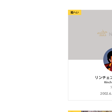
招へい
リンチェ
Rinch
2002.6