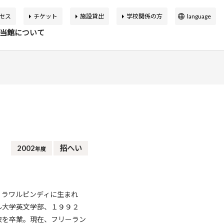
セス
チケット
施設貸出
学校関係の方
language
日本語
当館について
English
簡体中文
繁体中文
イベント
の展覧会
品検索
告書
バーチャルミュージアム
한국어
マップ
設概要
アートカフェ＆ショップ
アジア美術館の歩み
2002
招へい
年度
か応援寄付
申込案内
スクールプログラム
ボランティア
、ラワルピンディに生まれ
ル大学英文学部、１９９２
校を卒業。現在、フリーラン