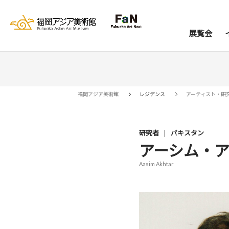
展覧会
展覧会
イベント
レジデンス
コレクション
資料室
来館案内
当館について
アー
ア
福岡アジア美術館
レジデンス
アーティスト・研
研究者
パキスタン
アーシム・
Aasim Akhtar