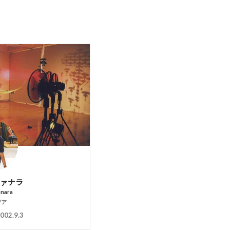
ヴァナラ
nnara
ジア
002.9.3