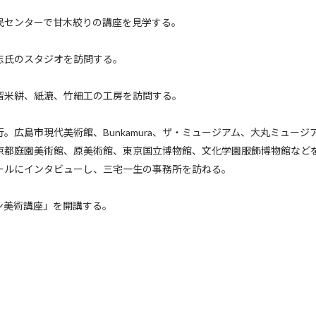
民センターで甘木絞りの講座を見学する。
志氏のスタジオを訪問する。
留米絣、紙漉、竹細工の工房を訪問する。
。広島市現代美術館、Bunkamura、ザ・ミュージアム、大丸ミュー
京都庭園美術館、原美術館、東京国立博物館、文化学園服飾博物館など
ールにインタビューし、三宅一生の事務所を訪ねる。
ン美術講座」を開講する。