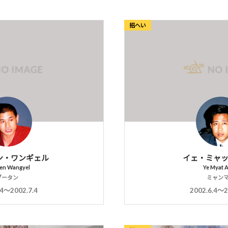
招へい
ン・ワンギェル
イェ・ミャ
en Wangyel
Ye Myat 
ブータン
ミャン
.4〜2002.7.4
2002.6.4〜2