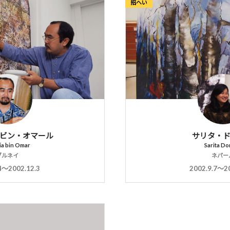
招へい
ビン・オマール
サリタ・
ia bin Omar
Sarita Do
ブルネイ
ネパー
4〜2002.12.3
2002.9.7〜2