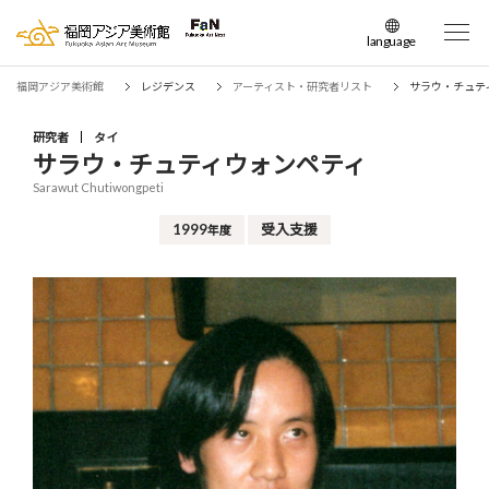
language
日本語
福岡アジア美術館
レジデンス
アーティスト・研究者リスト
サラウ・チュテ
English
簡体中文
研究者
タイ
サラウ・チュティウォンペティ
繁体中文
Sarawut Chutiwongpeti
한국어
1999
受入支援
年度