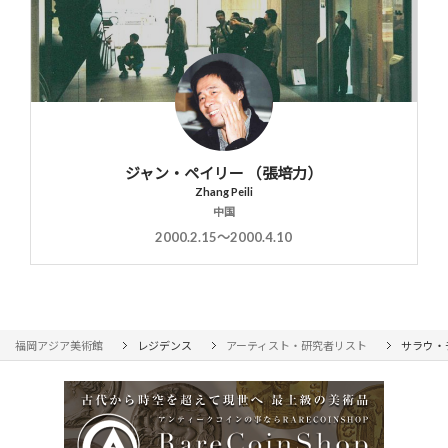
ジャン・ペイリー （張培力）
Zhang Peili
中国
2000.2.15〜2000.4.10
福岡アジア美術館
レジデンス
アーティスト・研究者リスト
サラウ・