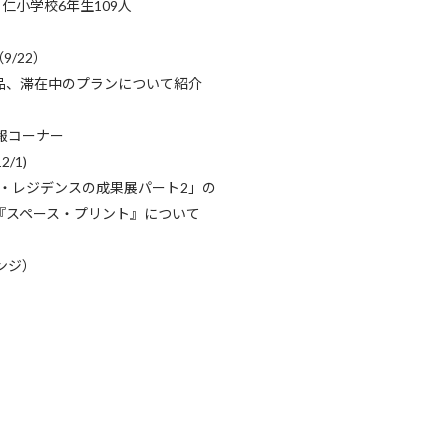
仁小学校6年生109人
/22）
品、滞在中のプランについて紹介
報コーナー
/1)
・レジデンスの成果展パート2」の
『スペース・プリント』について
ンジ）