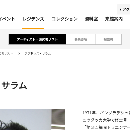
アク
イベント
レジデンス
コレクション
資料室
来館案内
アーティスト・研究者リスト
募集要項
報告書
ティスト・研究者リスト
ジアコレクション100
アジア美術資料室
最新のイベント
最新の展覧会
開催予定のイベント
開催予定の展覧会
募集要項
収集方針
蔵書検索
過去の
過去
所蔵
報
究者リスト
アブドゥス・サラム
・サラム
利用案内
基本理念
活動案内
アクセス
館内
施
バリアフリー情報
刊行物
キッズコーナー
学芸スタッフ
ふくお
団体
1971年、バングラデシ
ュのダッカ大学で修士号（
あじびの楽しみ方
施設貸出
「第３回福岡トリエンナ