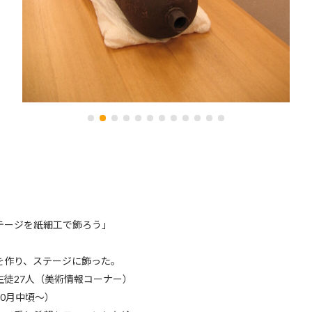
テージを紙細工で飾ろう」
を作り、ステージに飾った。
生徒27人（美術情報コーナー）
0月中頃～）