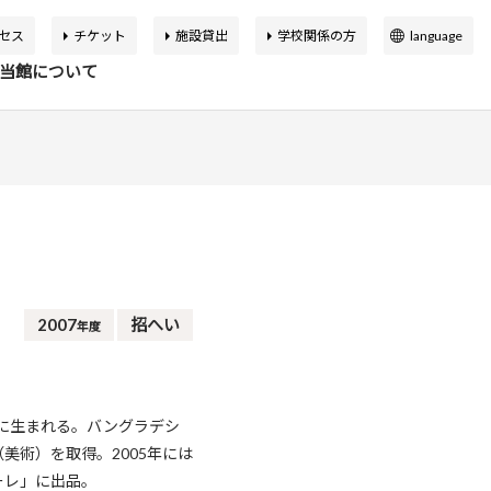
セス
チケット
施設貸出
学校関係の方
language
日本語
当館について
English
簡体中文
繁体中文
イベント
の展覧会
品検索
告書
バーチャルミュージアム
한국어
マップ
設概要
アートカフェ＆ショップ
アジア美術館の歩み
2007
招へい
年度
か応援寄付
申込案内
スクールプログラム
ボランティア
ュに生まれる。バングラデシ
美術）を取得。2005年には
ーレ」に出品。