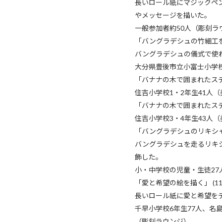
長いロール紙にマジックペ
やメッセージを描いた。
一般参加者約50人（彫刻ラ
「バングラデシュの竹細工を作
バングラデシュの儀式で使
大分県豊後市立小富士小学
「バナナの木で囲まれたステー
住吉小学校1・2年生41
「バナナの木で囲まれたステー
住吉小学校3・4年生43人
「バングラデシュのリキシャを
バングラデシュを走るリキ
飾した。
小・中学校の児童・生徒2
「愛と希望の絵を描く」 (11/
長いロール紙に愛と希望を
千早小学校6年生77人、名島
（彫刻ラウンジ）