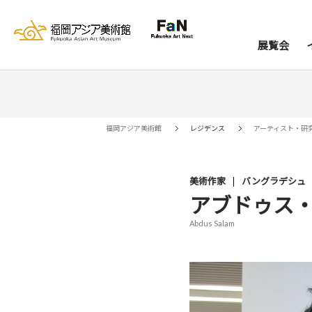
展覧会
展覧会
イベント
レジデンス
コレクション
資料室
来館案内
当館について
アー
ア
福岡アジア美術館
レジデンス
アーティスト・研
美術作家
バングラデシュ
アブドゥス
Abdus Salam