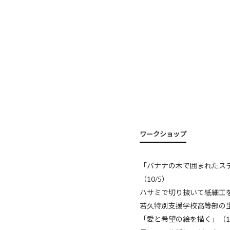
ワークショップ
「バナナの木で囲まれたス
（10/5）
ハサミで切り抜いて紙細工
若久特別支援学校高等部の
「愛と希望の絵を描く」（1