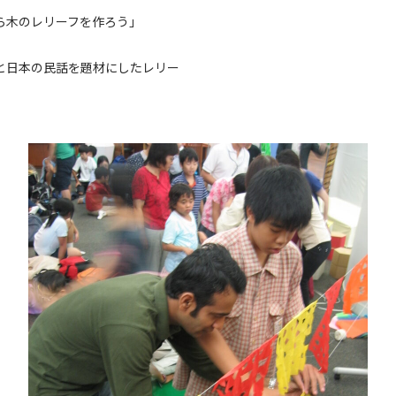
ら木のレリーフを作ろう」
と日本の民話を題材にしたレリー
）