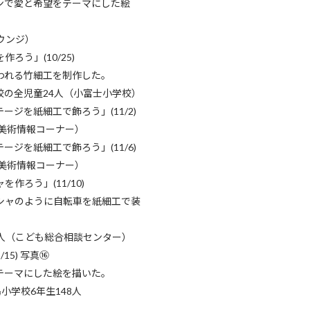
ンで愛と希望をテーマにした絵
ウンジ）
ろう」(10/25)
われる竹細工を制作した。
校の全児童24人（小富士小学校）
ジを紙細工で飾ろう」(11/2)
人（美術情報コーナー）
ジを紙細工で飾ろう」(11/6)
（美術情報コーナー）
作ろう」(11/10)
シャのように自転車を紙細工で装
7人（こども総合相談センター）
15) 写真⑯
テーマにした絵を描いた。
小学校6年生148人