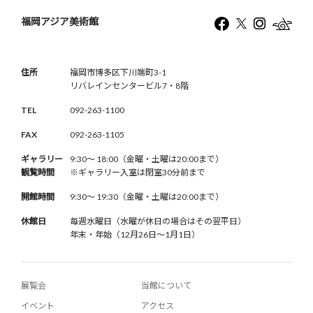
福岡アジア美術館
住所
福岡市博多区下川端町3-1
リバレインセンタービル7・8階
TEL
092-263-1100
FAX
092-263-1105
ギャラリー
9:30〜 18:00（金曜・土曜は20:00まで）
観覧時間
※ギャラリー入室は閉室30分前まで
開館時間
9:30〜 19:30（金曜・土曜は20:00まで）
休館日
毎週水曜日（水曜が休日の場合はその翌平日）
年末・年始（12月26日〜1月1日）
展覧会
当館について
イベント
アクセス