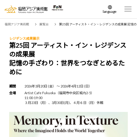
language
日本語
福岡アジア美術館
展覧会
第25回 アーティスト・イン・レジデンスの成果展 記憶
English
簡体中文
レジデンス成果展示
第25回 アーティスト・イン・レジデンス
繁体中文
の成果展
한국어
記憶の手ざわり：世界をつなぎとめるた
めに
期間
2026年3月20日 (金） 〜 2026年4月12日 (日）
会場
Artist Cafe Fukuoka（福岡市中央区城内2-5）
11:00-19:00
３月23日（月）、3月30日(月)、４月６日（月）休館