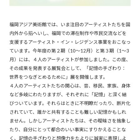
福岡アジア美術館では、いま注目のアーティストたちを国
内外から招へいし、福岡での滞在制作や市民交流などを
支援するアーティスト・イン・レジデンス事業をおこなっ
ています。今年度の第２期（10～12月）と第３期（1～3
月）には、４人のアーティストが参加しました。この度、
その成果を発表する展覧会として、「記憶の手ざわり：
世界をつなぎとめるために」展を開催します。
４人のアーティストたちの関心は、音、移民、家族、身体
など多岐にわたりますが、それぞれに「記憶」と深く結
びついています。それらはときに不明瞭だったり、断片化
されていて、誰かと共有することも難しい記憶かもしれ
ません。しかしアーティストたちは、その曖昧さを捨象し
たり、自分にとって都合のいい事実にすりかえることな
く、記憶の手ざわりと想像力をたよりに誠実に表現しよ