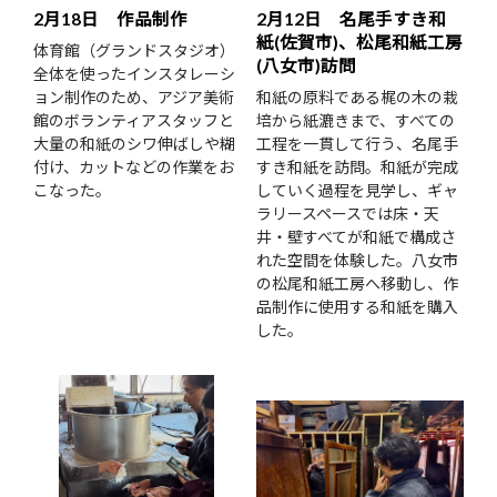
2月18日 作品制作
2月12日 名尾手すき和
紙(佐賀市)、松尾和紙工房
体育館（グランドスタジオ）
(八女市)訪問
全体を使ったインスタレーシ
ョン制作のため、アジア美術
和紙の原料である梶の木の栽
館のボランティアスタッフと
培から紙漉きまで、すべての
大量の和紙のシワ伸ばしや糊
工程を一貫して行う、名尾手
付け、カットなどの作業をお
すき和紙を訪問。和紙が完成
こなった。
していく過程を見学し、ギャ
ラリースペースでは床・天
井・壁すべてが和紙で構成さ
れた空間を体験した。八女市
の松尾和紙工房へ移動し、作
品制作に使用する和紙を購入
した。