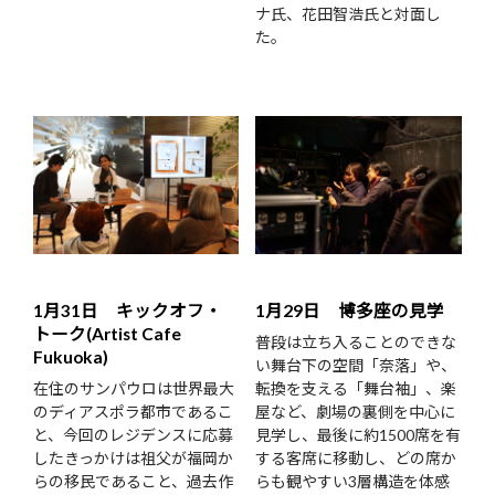
ナ氏、花田智浩氏と対面し
た。
1月31日 キックオフ・
1月29日 博多座の見学
トーク(Artist Cafe
普段は立ち入ることのできな
Fukuoka)
い舞台下の空間「奈落」や、
在住のサンパウロは世界最大
転換を支える「舞台袖」、楽
のディアスポラ都市であるこ
屋など、劇場の裏側を中心に
と、今回のレジデンスに応募
見学し、最後に約1500席を有
したきっかけは祖父が福岡か
する客席に移動し、どの席か
らの移民であること、過去作
らも観やすい3層構造を体感