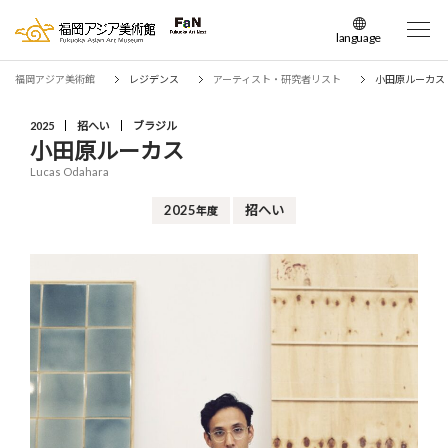
language
日本語
福岡アジア美術館
レジデンス
アーティスト・研究者リスト
小田原ルーカス
English
簡体中文
2025
招へい
ブラジル
小田原ルーカス
繁体中文
Lucas Odahara
한국어
2025
招へい
年度