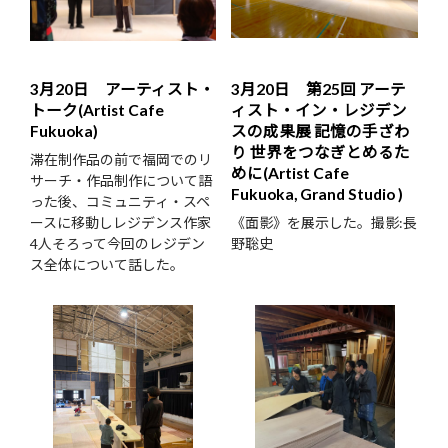
3月20日 アーティスト・
3月20日 第25回 アーテ
トーク(Artist Cafe
ィスト・イン・レジデン
Fukuoka)
スの成果展 記憶の手ざわ
り 世界をつなぎとめるた
滞在制作品の前で福岡でのリ
めに(Artist Cafe
サーチ・作品制作について語
Fukuoka, Grand Studio )
った後、コミュニティ・スペ
ースに移動しレジデンス作家
《面影》を展示した。撮影:長
4人そろって今回のレジデン
野聡史
ス全体について話した。