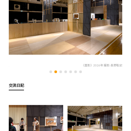
長野聡史
《面影》2026年 撮影:長野聡史
交流日記