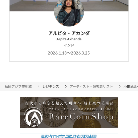
アルピタ・アカンダ
Arpita Akhanda
インド
2026.1.13〜2026.3.25
福岡アジア美術館
レジデンス
アーティスト・研究者リスト
小田原ル