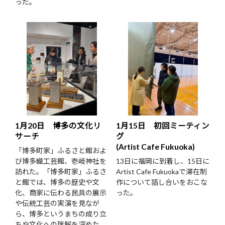
った。
1月20日 博多の文化リ
1月15日 初回ミーティン
サーチ
グ
(Artist Cafe Fukuoka)
「博多町家」ふるさと館およ
び博多織工芸館、壱岐神社を
13日に福岡に到着し、15日に
訪れた。「博多町家」ふるさ
Artist Cafe Fukuokaで滞在制
と館では、博多の歴史や文
作について話し合いをおこな
化、商家に伝わる民具の展示
った。
や伝統工芸の実演を見なが
ら、博多というまちの成り立
ちや文化への理解を深めた。