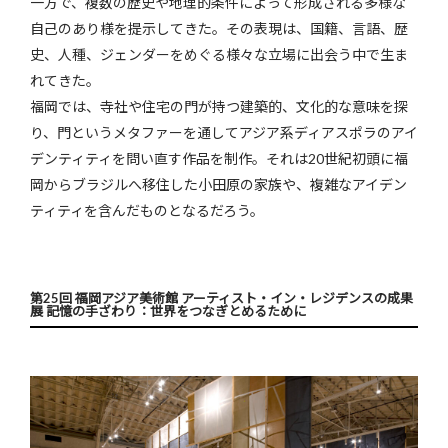
一方で、複数の歴史や地理的条件によって形成される多様な
自己のあり様を提示してきた。その表現は、国籍、言語、歴
史、人種、ジェンダーをめぐる様々な立場に出会う中で生ま
れてきた。
福岡では、寺社や住宅の門が持つ建築的、文化的な意味を探
り、門というメタファーを通してアジア系ディアスポラのアイ
デンティティを問い直す作品を制作。それは20世紀初頭に福
岡からブラジルへ移住した小田原の家族や、複雑なアイデン
ティティを含んだものとなるだろう。
第25回 福岡アジア美術館 アーティスト・イン・レジデンスの成果
展 記憶の手ざわり：世界をつなぎとめるために