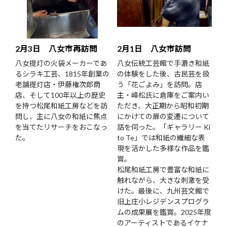
2月3日 八女市再訪問
2月1日 八女市訪問
八女提灯の火袋メーカーであ
八女伝統工芸館で手漉き和紙
るシラキ工芸、1815年創業の
の体験をした後、古民芸を扱
老舗提灯店・伊藤権次郎商
う「花ごよみ」を訪問。店
店、そして100年以上の歴史
主・峰松氏に倉庫をご案内い
を持つ松尾和紙工房などを訪
ただき、大正期から昭和初期
問し、主に八女の和紙に焦点
にかけての扉の変遷について
を当てたリサーチをおこなっ
話を伺った。「ギャラリー Ki
た。
to Te」では和紙の繊細な表
現を活かした多様な作品を鑑
賞。
松尾和紙工房で豊富な和紙に
触れながら、大きな刺激を受
けた。最後に、九州芸文館で
旧上庄小レジデンスプログラ
ムの成果展を鑑賞。2025年度
のアーティストであるイケナ