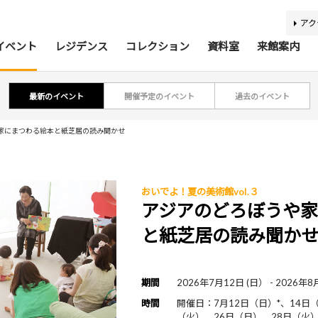
アク
イベント
レジデンス
コレクション
資料室
来館案内
最新のイベント
開催予定のイベント
過去のイベント
ティスト・研究者リスト
ジアコレクション100
アジア美術資料室
最新のイベント
最新の展覧会
開催予定のイベント
開催予定の展覧会
募集要項
収集方針
蔵書検索
過去の
過去
所蔵
報
家にまつわる絵本と紙芝居の読み聞かせ
おいでよ！夏の美術館vol.３
利用案内
基本理念
活動案内
アクセス
館内
施
アジアのどろぼうや
と紙芝居の読み聞か
バリアフリー情報
刊行物
キッズコーナー
学芸スタッフ
ふくお
団体
期間
2026年7月12日 (日） - 2026年8
あじびの楽しみ方
施設貸出
時間
開催日：7月12日（日）*、14日
（火）、26日（日）、28日（火