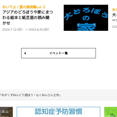
おいでよ！夏の美術館vol.３
お
アジアのどろぼうや家にまつ
大
わる絵本と紙芝居の読み聞
ー
かせ
20
2026.7.12 (日） 〜 2026.8.30 (日）
イベント一覧
「おがくずねんどで遊ぼう！もくねんさん工作」