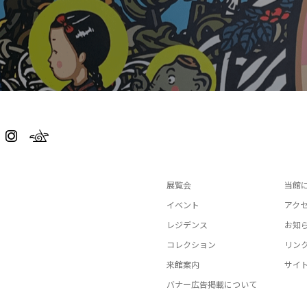
展覧会
当館
イベント
アク
レジデンス
お知
コレクション
リン
来館案内
サイ
バナー広告掲載について