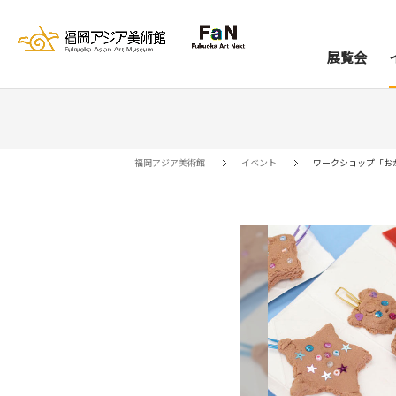
展覧会
展覧会
イベント
レジデンス
コレクション
資料室
来館案内
当館について
アー
ア
福岡アジア美術館
イベント
ワークショップ「お