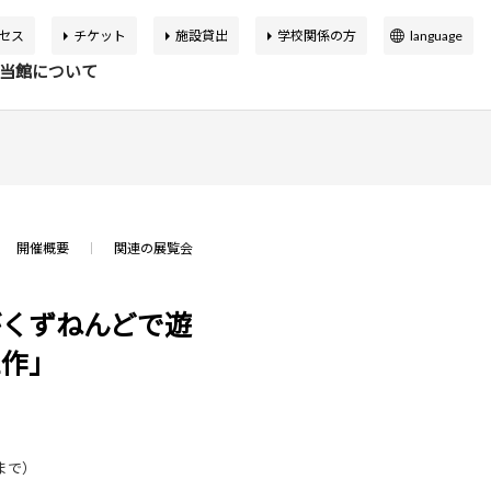
セス
チケット
施設貸出
学校関係の方
language
日本語
当館について
English
簡体中文
繁体中文
イベント
の展覧会
品検索
告書
バーチャルミュージアム
한국어
開催概要
関連の展覧会
マップ
設概要
アートカフェ＆ショップ
アジア美術館の歩み
がくずねんどで遊
工作」
か応援寄付
申込案内
スクールプログラム
ボランティア
0まで）