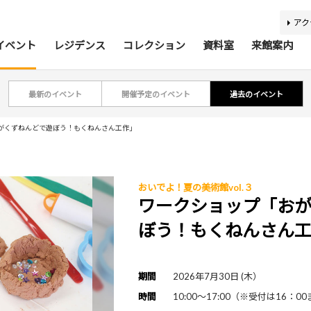
アク
イベント
レジデンス
コレクション
資料室
来館案内
最新のイベント
開催予定のイベント
過去のイベント
ティスト・研究者リスト
ジアコレクション100
アジア美術資料室
最新のイベント
最新の展覧会
開催予定のイベント
開催予定の展覧会
募集要項
収集方針
蔵書検索
過去の
過去
所蔵
報
がくずねんどで遊ぼう！もくねんさん工作」
おいでよ！夏の美術館vol.３
利用案内
基本理念
活動案内
アクセス
館内
施
ワークショップ「お
ぼう！もくねんさん
バリアフリー情報
刊行物
キッズコーナー
学芸スタッフ
ふくお
団体
期間
2026年7月30日 (木）
あじびの楽しみ方
施設貸出
時間
10:00～17:00（※受付は16：0