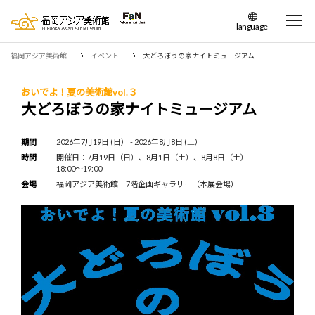
language
日本語
福岡アジア美術館
イベント
大どろぼうの家ナイトミュージアム
English
簡体中文
おいでよ！夏の美術館vol.３
大どろぼうの家ナイトミュージアム
繁体中文
한국어
期間
2026年7月19日 (日） - 2026年8月8日 (土）
時間
開催日：7月19日（日）、8月1日（土）、8月8日（土）
18:00～19:00
会場
福岡アジア美術館 7階企画ギャラリー（本展会場）