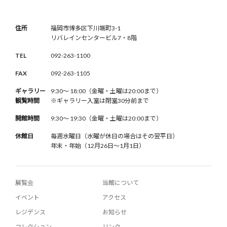
住所
福岡市博多区下川端町3-1
リバレインセンタービル7・8階
TEL
092-263-1100
FAX
092-263-1105
ギャラリー
9:30〜 18:00（金曜・土曜は20:00まで）
観覧時間
※ギャラリー入室は閉室30分前まで
開館時間
9:30〜 19:30（金曜・土曜は20:00まで）
休館日
毎週水曜日（水曜が休日の場合はその翌平日）
年末・年始（12月26日〜1月1日）
展覧会
当館について
イベント
アクセス
レジデンス
お知らせ
コレクション
リンク