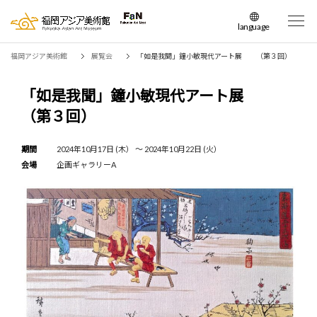
language
日本語
福岡アジア美術館
展覧会
「如是我聞」鐘小敏現代アート展 （第３回）
English
簡体中文
「如是我聞」鐘小敏現代アート展
繁体中文
（第３回）
한국어
期間
2024年10月17日 (木） 〜 2024年10月22日 (火）
会場
企画ギャラリーA