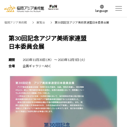
language
日本語
福岡アジア美術館
展覧会
第30回記念アジア美術家連盟日本委員会展
English
簡体中文
第30回記念アジア美術家連盟
繁体中文
日本委員会展
한국어
期間
2023年11月30日 (木） 〜 2023年12月5日 (火）
会場
企画ギャラリーABC