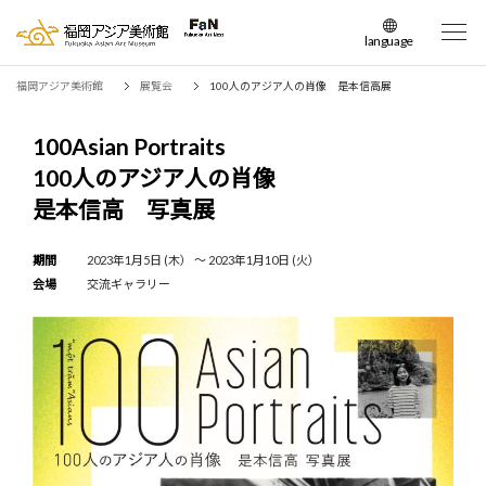
language
日本語
福岡アジア美術館
展覧会
100人のアジア人の肖像 是本信高展
English
簡体中文
100Asian Portraits
繁体中文
100人のアジア人の肖像
한국어
是本信高 写真展
期間
2023年1月5日 (木） 〜 2023年1月10日 (火）
会場
交流ギャラリー