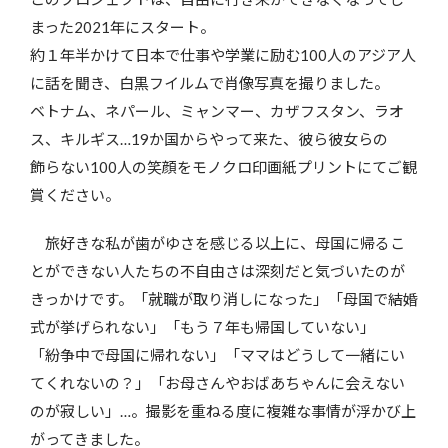
まった2021年にスタート。
約１年半かけて日本で仕事や学業に励む100人のアジア人
に話を聞き、白黒フイルムで肖像写真を撮りました。
ベトナム、ネパール、ミャンマー、カザフスタン、ラオ
ス、キルギス…19か国からやって来た、彼ら彼女らの
飾らない100人の笑顔をモノクロ印画紙プリントにてご観
賞ください。
旅好きな私が歯がゆさを感じる以上に、母国に帰るこ
とができない人たちの不自由さは深刻だと気づいたのが
きっかけです。「就職が取り消しになった」「母国で結婚
式が挙げられない」「もう７年も帰国していない」
「紛争中で母国に帰れない」「ママはどうして一緒にい
てくれないの？」「お母さんやおばあちゃんに会えない
のが寂しい」…。撮影を重ねる度に複雑な事情が浮かび上
がってきました。