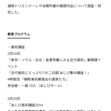
福岡トリエンナーレや当館所蔵の韓国作品について調査・研
究した。
教育プログラム
・美術講座
2月16日
「東京・ソウル・台北・長春――官展にみる近代美術」展関連イ
ベント
「近代美術にどっぷり!?の二日間 あじび集中講座！」
4時限目 「朝鮮美術展覧会の画家たち」
参加者：一般 70人（あじびホール）
-
2月20日
「あじび美術講座2014