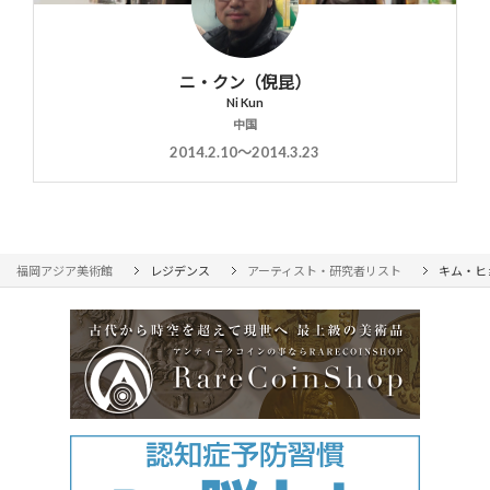
ニ・クン（倪昆）
Ni Kun
中国
2014.2.10〜2014.3.23
福岡アジア美術館
レジデンス
アーティスト・研究者リスト
キム・ヒ