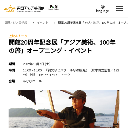
language
日本語
福岡アジア美術館
イベント
開館20周年記念展「アジア美術、100年の旅」オープ
English
簡体中文
上映＆トーク
開館20周年記念展「アジア美術、100年
繁体中文
の旅」オープニング・イベント
한국어
期間
2019年10月5日 (土）
時間
13:00～15:00 『縄文号とパクール号の航海』（水本博之監督／122
分）上映 15:15～17:15 トーク
会場
あじびホール