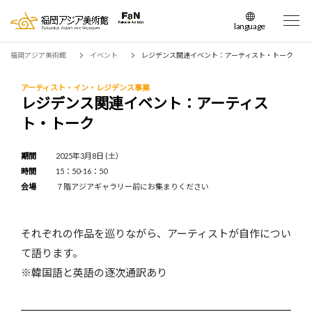
language
日本語
福岡アジア美術館
イベント
レジデンス関連イベント：アーティスト・トーク
English
簡体中文
アーティスト・イン・レジデンス事業
レジデンス関連イベント：アーティス
繁体中文
ト・トーク
한국어
期間
2025年3月8日 (土）
時間
15：50-16：50
会場
７階アジアギャラリー前にお集まりください
それぞれの作品を巡りながら、アーティストが自作につい
て語ります。
※韓国語と英語の逐次通訳あり