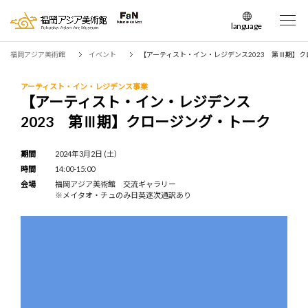
language
日本語
福岡アジア美術館
イベント
【アーティスト・イン・レジデンス2023 第Ⅲ期】
English
簡体中文
アーティスト・イン・レジデンス事業
【アーティスト・イン・レジデンス
繁体中文
2023 第Ⅲ期】クロージング・トーク
한국어
期間
2024年3月2日 (土）
時間
14:00-15:00
会場
福岡アジア美術館 交流ギャラリー
※メイタオ・チュのみ日英逐次通訳あり