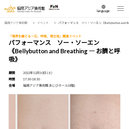
language
日本語
福岡アジア美術館
イベント
パフォーマンス ソー・ソーエン《Bellybutton and Br
English
簡体中文
「境界を縁どるー石、呼吸、埋立地」関連イベント
パフォーマンス ソー・ソーエン
繁体中文
《Bellybutton and Breathing ― お臍と呼
한국어
吸》
期間
2022年12月10日 (土）
時間
17:30-18:30
会場
福岡アジア美術館 あじびホール(8階)