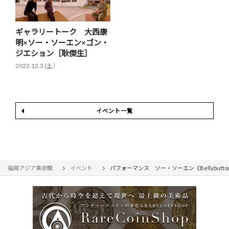
ギャラリートーク 大西康
明×ソー・ソーエン×ゴン・
ジエション［耿傑生］
2022.12.3 (土）
イベント一覧
福岡アジア美術館
イベント
パフォーマンス ソー・ソーエン《Bellybutton a