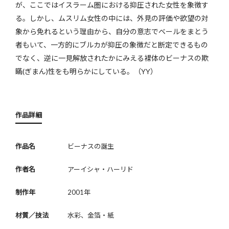
が、ここではイスラーム圏における抑圧された女性を象徴す
る。しかし、ムスリム女性の中には、外見の評価や欲望の対
象から免れるという理由から、自分の意志でベールをまとう
者もいて、一方的にブルカが抑圧の象徴だと断定できるもの
でなく、逆に一見解放されたかにみえる裸体のビーナスの欺
瞞(ぎまん)性をも明らかにしている。（YY）
作品詳細
作品名
ビーナスの誕生
作者名
アーイシャ・ハーリド
制作年
2001年
材質／技法
水彩、金箔・紙