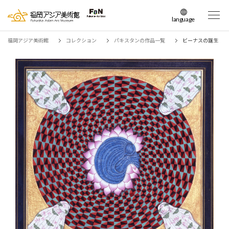
language
日本語
福岡アジア美術館
コレクション
パキスタンの作品一覧
ビーナスの誕生
English
簡体中文
繁体中文
한국어