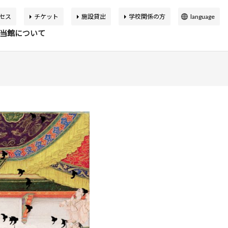
セス
チケット
施設貸出
学校関係の方
language
日本語
当館について
English
簡体中文
繁体中文
イベント
の展覧会
品検索
告書
バーチャルミュージアム
한국어
マップ
設概要
アートカフェ＆ショップ
アジア美術館の歩み
か応援寄付
申込案内
スクールプログラム
ボランティア