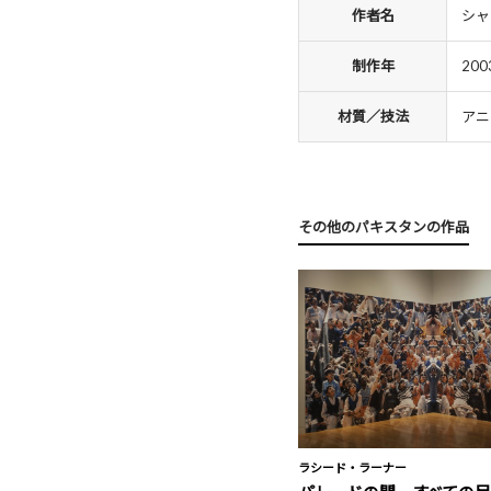
作者名
シャ
制作年
200
材質／技法
アニ
その他のパキスタンの作品
ラシード・ラーナー