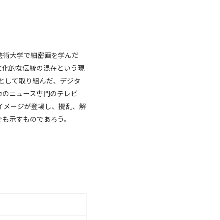
芸術大学で細密画を学んだ
文化的な伝統の混在という現
験として取り組んだ、デジタ
カのニュース専門のテレビ
イメージが登場し、攪乱、解
をも示すものであろう。