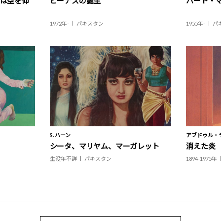
目は空を仰
ビーナスの誕生
ハート・
1972年-
パキスタン
1955年-
パ
S. ハーン
アブドゥル・
シータ、マリヤム、マーガレット
消えた炎
生没年不詳
パキスタン
1894-1975年