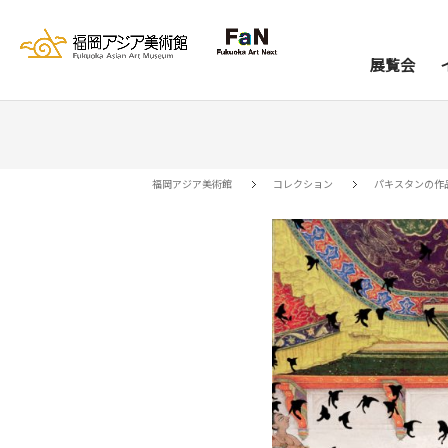
展覧会
展覧会
イベント
レジデンス
コレクション
資料室
来館案内
当館について
アー
ア
福岡アジア美術館
コレクション
パキスタンの作