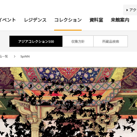
アク
イベント
レジデンス
コレクション
資料室
来館案内
アジアコレクション100
収集方針
所蔵品検索
ティスト・研究者リスト
ジアコレクション100
アジア美術資料室
最新のイベント
最新の展覧会
開催予定のイベント
開催予定の展覧会
募集要項
収集方針
蔵書検索
過去の
過去
所蔵
報
品一覧
SpiNN
利用案内
基本理念
活動案内
アクセス
館内
施
バリアフリー情報
刊行物
キッズコーナー
学芸スタッフ
ふくお
団体
あじびの楽しみ方
施設貸出