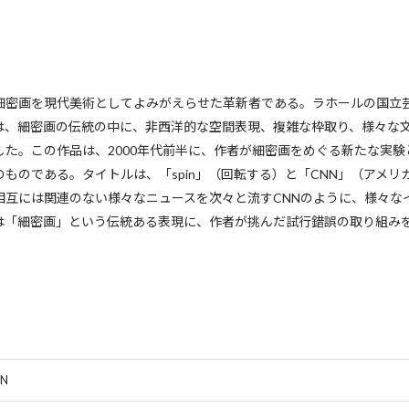
細密画を現代美術としてよみがえらせた革新者である。ラホールの国立
は、細密画の伝統の中に、非西洋的な空間表現、複雑な枠取り、様々な
した。この作品は、2000年代前半に、作者が細密画をめぐる新たな実
ものである。タイトルは、「spin」（回転する）と「CNN」（アメリ
相互には関連のない様々なニュースを次々と流すCNNのように、様々な
は「細密画」という伝統ある表現に、作者が挑んだ試行錯誤の取り組み
NN