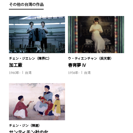
その他の台湾の作品
チェン・ジエレン（陳界仁）
ウ・ティエンチャン（呉天章）
加工廠
春宵夢 Ⅳ
1960年-
台湾
1956年-
台湾
チェン・ジン（陳進）
サンティモン社の女