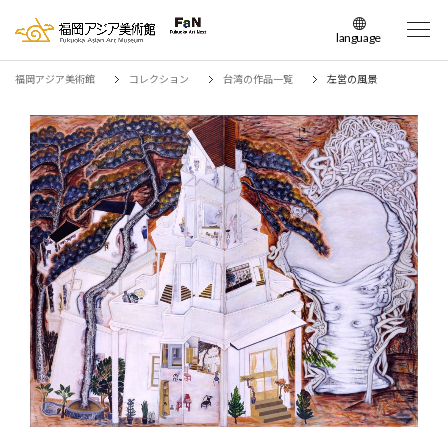
language
日本語
福岡アジア美術館
コレクション
台湾の作品一覧
左営の風景
English
簡体中文
繁体中文
한국어