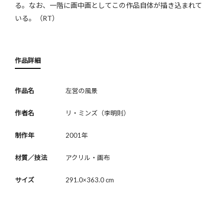
る。なお、一階に画中画としてこの作品自体が描き込まれて
いる。（RT）
作品詳細
作品名
左営の風景
作者名
リ・ミンズ（李明則）
制作年
2001年
材質／技法
アクリル・画布
サイズ
291.0×363.0 cm