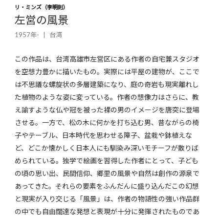
リ・ミンズ（李明則）
左営の風景
1957年-
台湾
この作品は、台湾高雄市左営区にある作者の自宅兼スタジオ
を空想力豊かに描いたもの。実際には平屋の建物が、ここで
は不思議な螺旋状の多層建築になり、庭の奇岩も現実離れし
た植物のような姿に変っている。作者の想像力はさらに、教
え諭すような仏や冠を被った裸の男のイメージを唐突に登場
させる。一方で、松の木に何かを打ち込む男、昔ながらの椅
子やテーブル、日本時代を思わせる障子、盆栽や鉢植えな
ど、どこか懐かしく日本人にも馴染み深いモチーフが散りば
められている。独学で絵画を習得した作者にとって、子ども
の頃の思い出、民間信仰、郷里の風景や自然は創作の源泉で
あってきた。それらの要素をふんだんに盛り込んだこの幻想
と現実が入り交じる「風景」は、作者の物語性の強い作品群
の中でも自由闊達な発想と表現が十分に発揮されたものであ