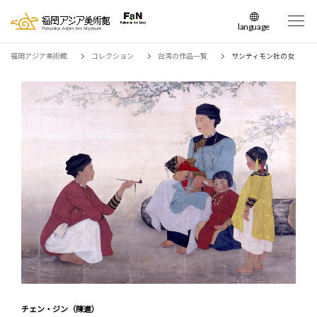
language
日本語
福岡アジア美術館
コレクション
台湾の作品一覧
サンティモン社の女
English
簡体中文
繁体中文
한국어
チェン・ジン（陳進）