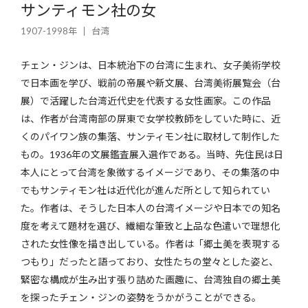
サンティモン社の女
1907-1998年
台湾
チェン・ジンは、日本統治下の台湾に生まれ、女子美術学校
で日本画を学び、戦前の帝展や新文展、台湾美術展覧会（台
展）で活躍した台湾近代史を代表する女性画家。この作品
は、作者が台湾南部の屏東で女学校教師をしていた時に、近
くのパイワン族の集落、サンティモン社に取材して制作した
もの。1936年の文展鑑査展入選作である。当時、先住民は日
本人にとって台湾を象徴するイメージであり、その集落の中
でもサンティモン社は近代化が進んだ所として知られてい
た。作者は、そうした日本人の台湾イメージや日本での知名
度を考えて題材を選び、繊細な筆致と上品な色遣いで理想化
された女性像を描き出している。作者は「郷土美を表現する
つもり」だったと語っており、女性たちの堂々とした姿と、
緊密な構成が生み出す張り詰めた画趣に、台湾独自の郷土美
を探ったチェン・ジンの姿勢をうかがうことができる。