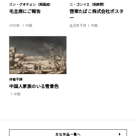
スン・グオチェン（孫国成）
ニ・ゴンイエ（倪耕野）
毛主席にご報告
啓東たばこ株式会社ポスタ
ー
1945年-
中国
生没年不詳
中国
作者不詳
中国人家族のいる雪景色
中国
主な作品一覧へ