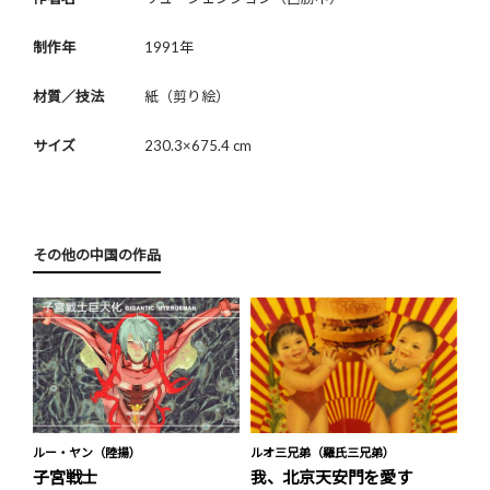
制作年
1991年
材質／技法
紙（剪り絵）
サイズ
230.3×675.4 cm
その他の中国の作品
ルー・ヤン（陸揚）
ルオ三兄弟（羅氏三兄弟）
子宮戦士
我、北京天安門を愛す