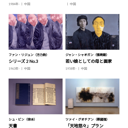
1984年-
中国
中国
ファン・リジュン（方力鈞）
ジャン・シャオガン（張暁剛）
シリーズ 2 No.3
若い娘としての母と画家
1963年-
中国
1958年-
中国
シュ・ビン（徐冰）
ツァイ・グオチアン（蔡國強）
天書
「天地悠々」プラン