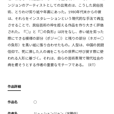
ンジョンのアーティストとしての出発点は、こうした民俗芸
術、とりわけ剪り紙や年画にあった。1980年代末からの彼
は、それらをインスタレーションという現代的な手法で再生
させることで、民俗芸術の枠を超える作品を作り大きく評価
された。『○』と『○の負形』は対をなし、赤い紙を剪った
際にできる模様の部分（ポジ＝○）と残りの部分（ネガ＝○
の負形）を黒い紙に張り合わせたもの。人型は、中国の民間
信仰で、死に瀕した人の魂をこちらの世界に呼び戻す際に使
われる人形に基づく。それは、自らの芸術表現で現代社会の
病を癒そうとする作者の重要なモチーフである。（RT）
作品詳細
作品名
○
作者名
リュ・シェンジョン（呂勝中）