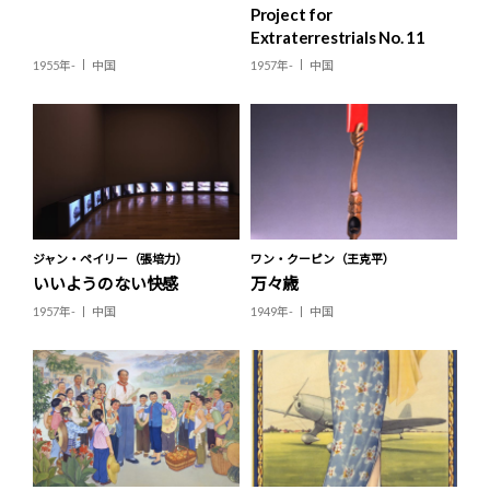
Project for
Extraterrestrials No. 11
1955年-
中国
1957年-
中国
ジャン・ペイリー（張培力）
ワン・クーピン（王克平）
いいようのない快感
万々歳
1957年-
中国
1949年-
中国