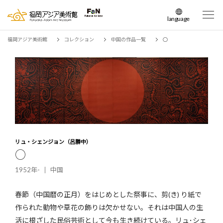
language
日本語
福岡アジア美術館
コレクション
中国の作品一覧
○
English
簡体中文
繁体中文
한국어
リュ・シェンジョン（呂勝中）
○
1952年-
中国
春節（中国暦の正月）をはじめとした祭事に、剪(き) り紙で
作られた動物や草花の飾りは欠かせない。それは中国人の生
活に根ざした民俗芸術として今も生き続けている。リュ･シェ