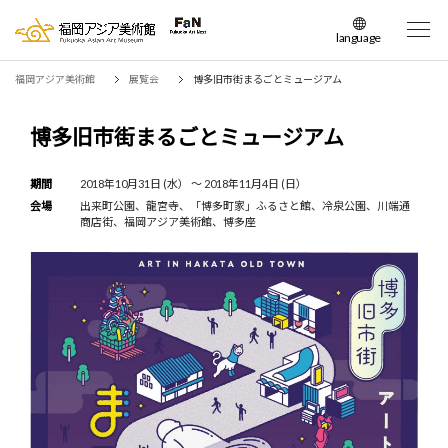
language
日本語
福岡アジア美術館
展覧会
博多旧市街まるごとミュージアム
English
簡体中文
博多旧市街まるごとミュージアム
繁体中文
한국어
期間
2018年10月31日 (水） 〜 2018年11月4日 (日）
会場
出来町公園、龍宮寺、「博多町家」ふるさと館、冷泉公園、川端通
商店街、福岡アジア美術館、博多座