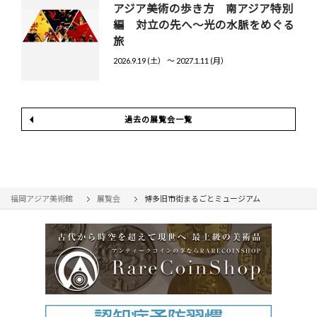
アジア美術の歩き方 南アジア特別
編 対立の先へ～光の水脈をめぐる
旅
2026.9.19 (土） 〜 2027.1.11 (月）
過去の展覧会一覧
福岡アジア美術館
展覧会
博多旧市街まるごとミュージアム