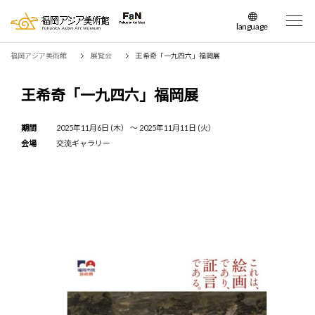
language
日本語
福岡アジア美術館
展覧会
王希奇「一九四六」福岡展
English
簡体中文
王希奇「一九四六」福岡展
繁体中文
한국어
期間
2025年11月6日 (木） 〜 2025年11月11日 (火）
会場
交流ギャラリー