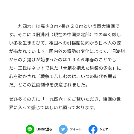
「一九四六」は高さ３ｍ×長さ２０ｍという巨大絵画で
す。そこには旧満州（現在の中国東北部）での辛く厳し
い冬を生きのびて、祖国への引揚船に向かう日本人の姿
が描かれています。国内外の情勢の変化によって、旧満州
からの引揚げが始まったのは１９４６年春のことでし
た。王氏はネットで見た「骨箱を抱えた男装の少女」に
心を動かされ「戦争で苦しむのは、いつの時代も弱者
だ」とこの絵画制作を決意されました。
ぜひ多くの方に「一九四六」をご覧いただき、絵画の世
界に入って感じてほしいと願っております。
LINEに送る
ツイート
シェア