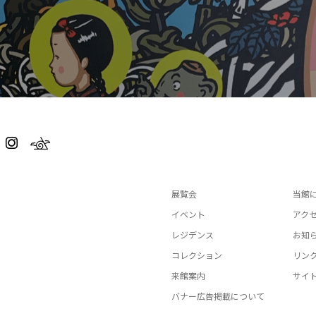
展覧会
当館
イベント
アク
レジデンス
お知
コレクション
リン
来館案内
サイ
バナー広告掲載について