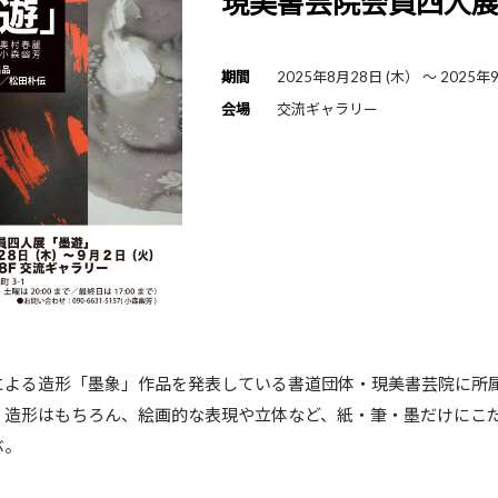
現美書芸院会員四人
期間
2025年8月28日 (木） 〜 2025年
会場
交流ギャラリー
による造形「墨象」作品を発表している書道団体・現美書芸院に所
・造形はもちろん、絵画的な表現や立体など、紙・筆・墨だけにこ
ぶ。