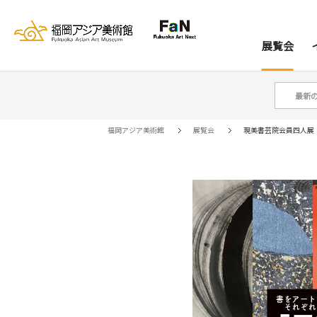
展覧会
最新
展覧会
イベント
レジデンス
コレクション
資料室
来館案内
当館について
アー
ア
福岡アジア美術館
展覧会
現美書芸院会員四人展