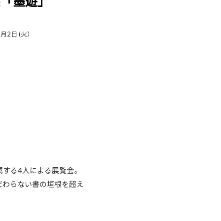
展「墨遊」
9月2日 (火）
属する4人による展覧会。
だわらない書の垣根を超え