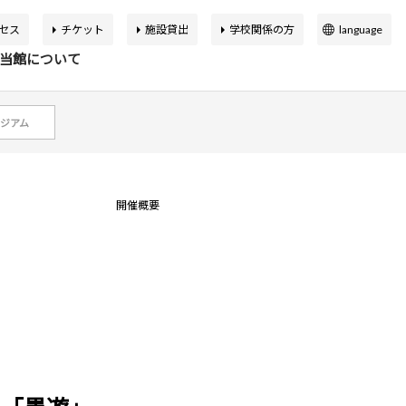
セス
チケット
施設貸出
学校関係の方
language
日本語
当館について
English
簡体中文
ジアム
繁体中文
イベント
の展覧会
品検索
告書
バーチャルミュージアム
한국어
開催概要
マップ
設概要
アートカフェ＆ショップ
アジア美術館の歩み
か応援寄付
申込案内
スクールプログラム
ボランティア