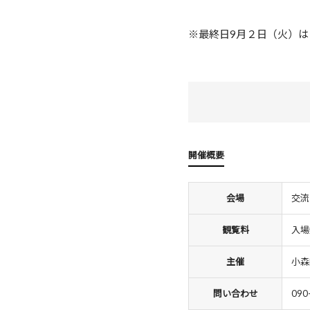
※最終日9月２日（火）は
開催概要
会場
交流
観覧料
入場
主催
小森
問い合わせ
090