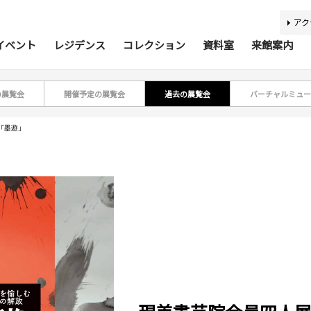
アク
イベント
レジデンス
コレクション
資料室
来館案内
の展覧会
開催予定の展覧会
過去の展覧会
バーチャルミュー
ティスト・研究者リスト
ジアコレクション100
アジア美術資料室
最新のイベント
最新の展覧会
開催予定のイベント
開催予定の展覧会
募集要項
収集方針
蔵書検索
過去の
過去
所蔵
報
「墨遊」
利用案内
基本理念
活動案内
アクセス
館内
施
バリアフリー情報
刊行物
キッズコーナー
学芸スタッフ
ふくお
団体
あじびの楽しみ方
施設貸出