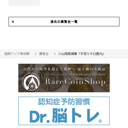
過去の展覧会一覧
福岡アジア美術館
展覧会
小山翔風個展『半径５キロ圏内』