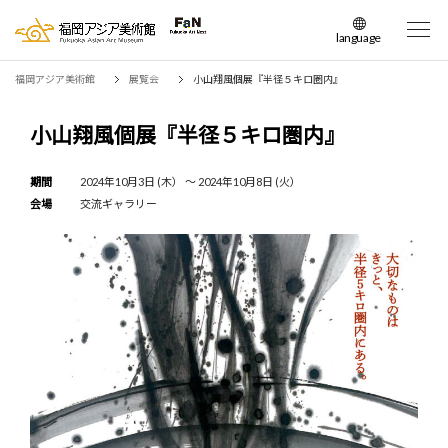
language
日本語
福岡アジア美術館
展覧会
小山翔風個展『半径５キロ圏内』
English
簡体中文
小山翔風個展『半径５キロ圏内』
繁体中文
한국어
期間
2024年10月3日 (木） 〜 2024年10月8日 (火）
会場
交流ギャラリー