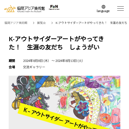
language
日本語
福岡アジア美術館
展覧会
K-アウトサイダーアートがやってきた！ 生涯の友だち
English
簡体中文
K-アウトサイダーアートがやってき
繁体中文
た！ 生涯の友だち しょうがい
한국어
期間
2024年8月8日 (木） 〜 2024年8月13日 (火）
会場
交流ギャラリー