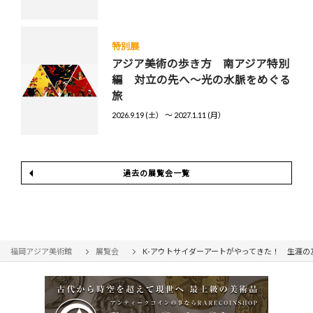
特別展
アジア美術の歩き方 南アジア特別
編 対立の先へ～光の水脈をめぐる
旅
2026.9.19 (土） 〜 2027.1.11 (月）
過去の展覧会一覧
福岡アジア美術館
展覧会
K-アウトサイダーアートがやってきた！ 生涯の