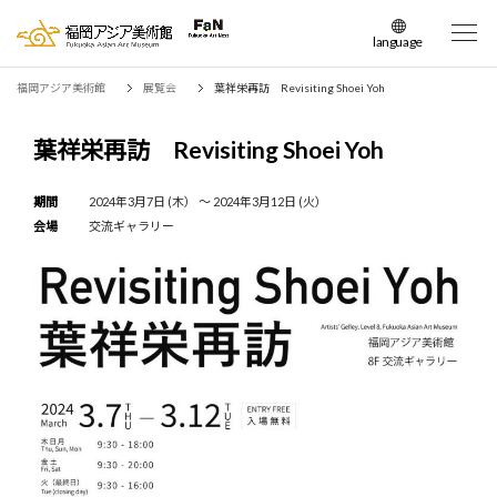
language
日本語
福岡アジア美術館
展覧会
葉祥栄再訪 Revisiting Shoei Yoh
English
簡体中文
葉祥栄再訪 Revisiting Shoei Yoh
繁体中文
한국어
期間
2024年3月7日 (木） 〜 2024年3月12日 (火）
会場
交流ギャラリー