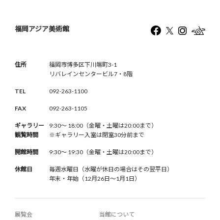
福岡アジア美術館
住所
福岡市博多区下川端町3-1
リバレインセンタービル7・8階
TEL
092-263-1100
FAX
092-263-1105
ギャラリー
9:30〜 18:00（金曜・土曜は20:00まで）
観覧時間
※ギャラリー入室は閉室30分前まで
開館時間
9:30〜 19:30（金曜・土曜は20:00まで）
休館日
毎週水曜日（水曜が休日の場合はその翌平日）
年末・年始（12月26日〜1月1日）
展覧会
当館について