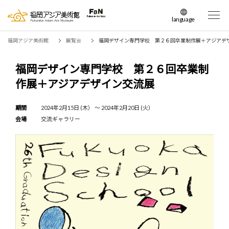
language
日本語
福岡アジア美術館
展覧会
福岡デザイン専門学校 第２６回卒業制作展＋アジアデ
English
簡体中文
福岡デザイン専門学校 第２６回卒業制
繁体中文
作展＋アジアデザイン交流展
한국어
期間
2024年2月15日 (木） 〜 2024年2月20日 (火）
会場
交流ギャラリー