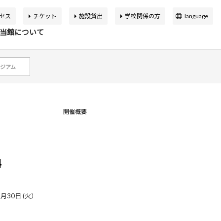
セス
チケット
施設貸出
学校関係の方
language
日本語
当館について
English
簡体中文
ジアム
繁体中文
イベント
の展覧会
品検索
告書
バーチャルミュージアム
한국어
開催概要
マップ
設概要
アートカフェ＆ショップ
アジア美術館の歩み
4
か応援寄付
申込案内
スクールプログラム
ボランティア
1月30日 (火）