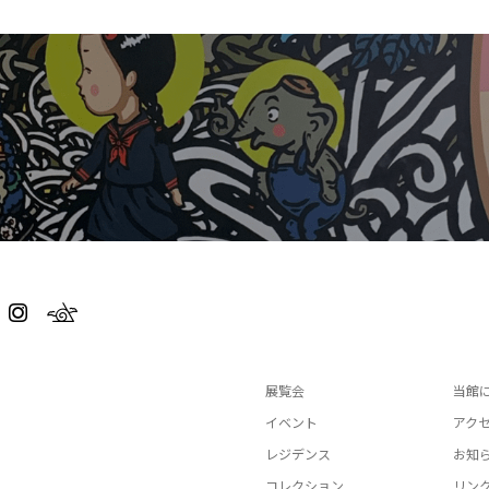
展覧会
当館
イベント
アク
レジデンス
お知
コレクション
リン