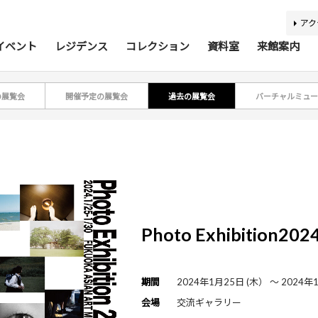
アク
イベント
レジデンス
コレクション
資料室
来館案内
の展覧会
開催予定の展覧会
過去の展覧会
バーチャルミュー
ティスト・研究者リスト
ジアコレクション100
アジア美術資料室
最新のイベント
最新の展覧会
開催予定のイベント
開催予定の展覧会
募集要項
収集方針
蔵書検索
過去の
過去
所蔵
報
利用案内
基本理念
活動案内
アクセス
館内
施
Photo Exhibition202
バリアフリー情報
刊行物
キッズコーナー
学芸スタッフ
ふくお
団体
期間
2024年1月25日 (木） 〜 2024年
あじびの楽しみ方
施設貸出
会場
交流ギャラリー