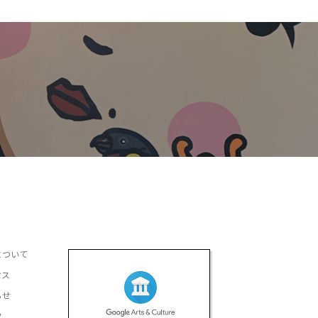
について
セス
らせ
ク