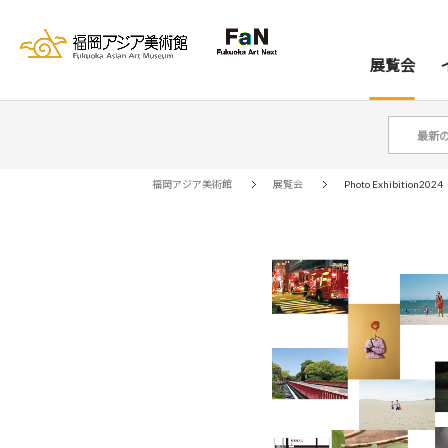
展覧会
最新
展覧会
イベント
レジデンス
コレクション
資料室
来館案内
当館について
アー
ア
福岡アジア美術館
展覧会
Photo Exhibition2024