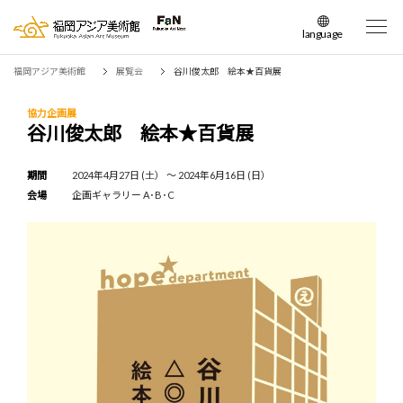
language
日本語
福岡アジア美術館
展覧会
谷川俊太郎 絵本★百貨展
English
簡体中文
協力企画展
谷川俊太郎 絵本★百貨展
繁体中文
한국어
期間
2024年4月27日 (土） 〜 2024年6月16日 (日）
会場
企画ギャラリー A･B･C