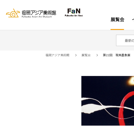
展覧会
最新
展覧会
イベント
レジデンス
コレクション
資料室
来館案内
当館について
アー
ア
福岡アジア美術館
展覧会
第22回 現美墨象展