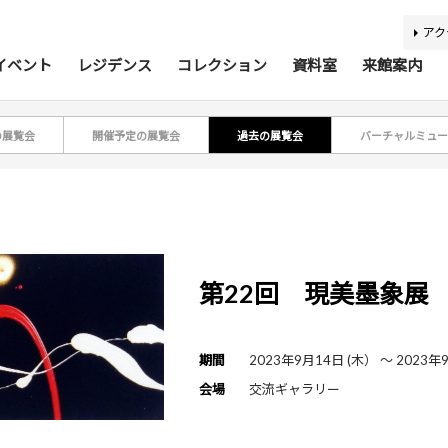
アク
イベント
レジデンス
コレクション
資料室
来館案内
の展覧会
開催予定の展覧会
過去の展覧会
バーチャルミュー
ティスト・研究者リスト
ジアコレクション100
アジア美術資料室
最新のイベント
最新の展覧会
開催予定のイベント
開催予定の展覧会
募集要項
収集方針
蔵書検索
過去の
過去
所蔵
報
第22回 現美墨象展
利用案内
基本理念
活動案内
アクセス
館内
施
期間
2023年9月14日 (木） 〜 2023年
バリアフリー情報
刊行物
キッズコーナー
学芸スタッフ
ふくお
団体
会場
交流ギャラリー
あじびの楽しみ方
施設貸出