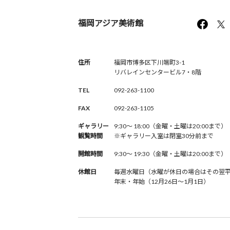
福岡アジア美術館
住所
福岡市博多区下川端町3-1
リバレインセンタービル7・8階
TEL
092-263-1100
FAX
092-263-1105
ギャラリー
9:30〜 18:00（金曜・土曜は20:00まで）
観覧時間
※ギャラリー入室は閉室30分前まで
開館時間
9:30〜 19:30（金曜・土曜は20:00まで）
休館日
毎週水曜日（水曜が休日の場合はその翌
年末・年始（12月26日〜1月1日）