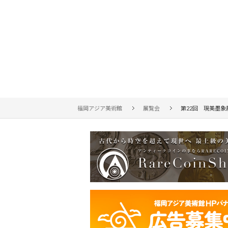
福岡アジア美術館
展覧会
第22回 現美墨象