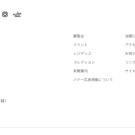
展覧会
当館
イベント
アク
レジデンス
お知
コレクション
リン
来館案内
サイ
バナー広告掲載について
平日）