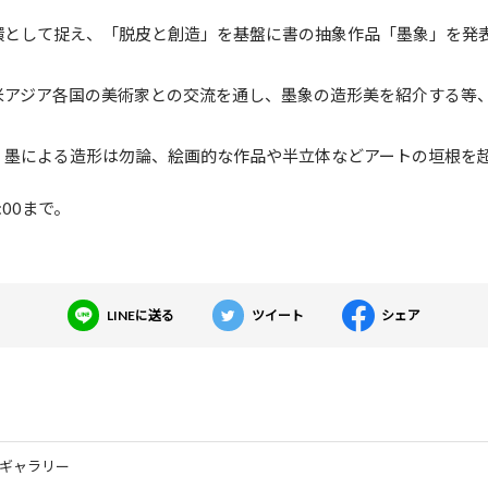
環として捉え、「脱皮と創造」を基盤に書の抽象作品「墨象」を発
米アジア各国の美術家との交流を通し、墨象の造形美を紹介する等
、墨による造形は勿論、絵画的な作品や半立体などアートの垣根を
:00まで。
LINEに送る
ツイート
シェア
ギャラリー