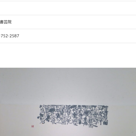
書芸院
-752-2587