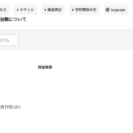
セス
チケット
施設貸出
学校関係の方
language
日本語
当館について
English
簡体中文
ジアム
繁体中文
イベント
の展覧会
品検索
告書
バーチャルミュージアム
한국어
開催概要
マップ
設概要
アートカフェ＆ショップ
アジア美術館の歩み
9月19日 (火）
か応援寄付
申込案内
スクールプログラム
ボランティア