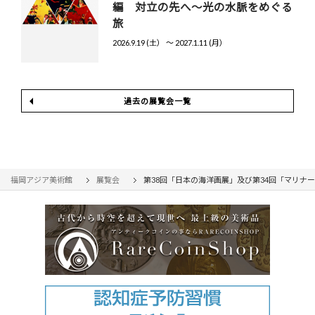
編 対立の先へ～光の水脈をめぐる
旅
2026.9.19 (土） 〜 2027.1.11 (月）
過去の展覧会一覧
福岡アジア美術館
展覧会
第38回「日本の海洋画展」及び第34回「マリナ