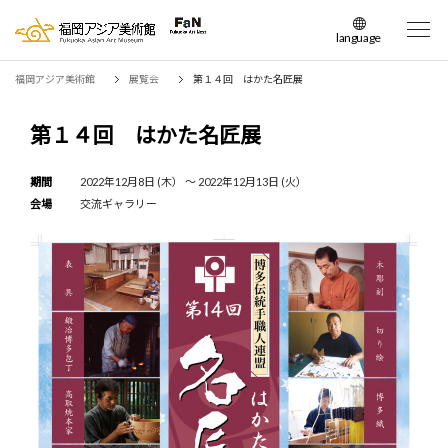
language
日本語
福岡アジア美術館
展覧会
第１４回 はかた名匠展
English
簡体中文
第１４回 はかた名匠展
繁体中文
한국어
期間
2022年12月8日 (木） 〜 2022年12月13日 (火）
会場
交流ギャラリー