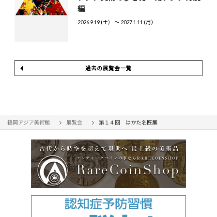
編
2026.9.19 (土） 〜 2027.1.11 (月）
過去の展覧会一覧
福岡アジア美術館
展覧会
第１４回 はかた名匠展