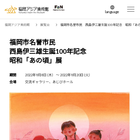
language
日本語
福岡アジア美術館
展覧会
福岡市名誉市民 西島伊三雄生誕100年記念 昭和「あ
English
簡体中文
福岡市名誉市民
繁体中文
西島伊三雄生誕100年記念
한국어
昭和「あの頃」展
期間
2022年9月8日 (木） 〜 2022年9月20日 (火）
会場
交流ギャラリー、あじびホール