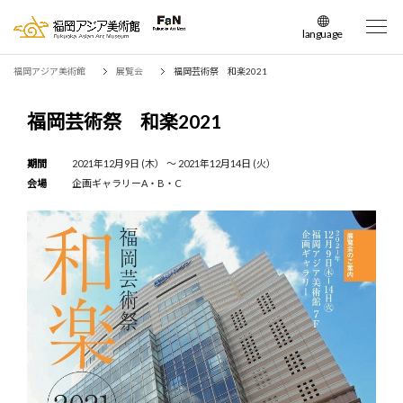
language
日本語
福岡アジア美術館
展覧会
福岡芸術祭 和楽2021
English
簡体中文
福岡芸術祭 和楽2021
繁体中文
한국어
期間
2021年12月9日 (木） 〜 2021年12月14日 (火）
会場
企画ギャラリーA・B・C