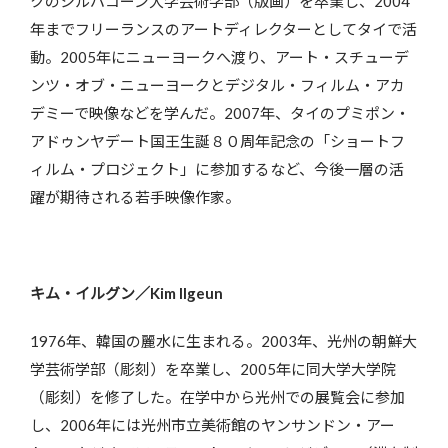
クのシルパコーン大学芸術学部（版画）を卒業し、2004
年までフリーランスのアートディレクターとしてタイで活
動。2005年にニューヨークへ渡り、アート・スチューデ
ンツ・オブ・ニューヨークとデジタル・フィルム・アカ
デミーで映像などを学んだ。2007年、タイのプミポン・
アドゥンヤデート国王生誕８０周年記念の「ショートフ
ィルム・プロジェクト」に参加するなど、今後一層の活
躍が期待される若手映像作家。
キム・イルグン／Kim Ilgeun
1976年、韓国の麗水に生まれる。2003年、光州の朝鮮大
学芸術学部（彫刻）を卒業し、2005年に同大学大学院
（彫刻）を修了した。在学中から光州での展覧会に参加
し、2006年には光州市立美術館のヤンサンドン・アー