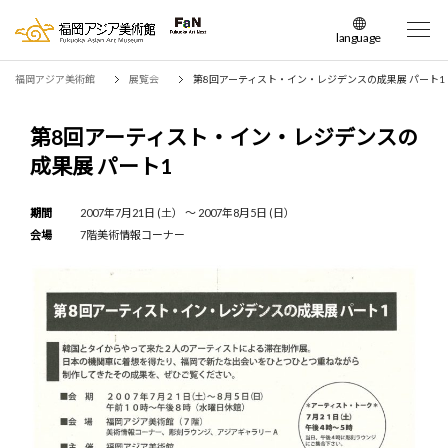
language
日本語
福岡アジア美術館
展覧会
第8回アーティスト・イン・レジデンスの成果展 パート1
English
簡体中文
第8回アーティスト・イン・レジデンスの
繁体中文
成果展 パート1
한국어
期間
2007年7月21日 (土） 〜 2007年8月5日 (日）
会場
7階美術情報コーナー