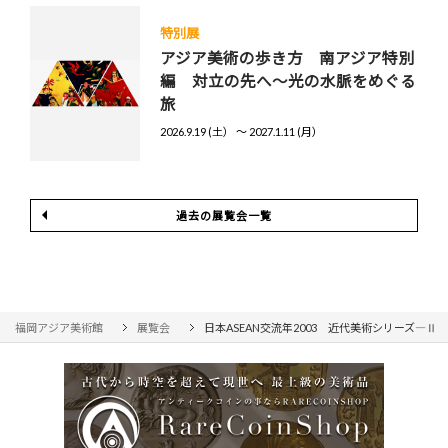
特別展
アジア美術の歩き方 南アジア特別
編 対立の先へ～光の水脈をめぐる
旅
2026.9.19 (土） 〜 2027.1.11 (月）
過去の展覧会一覧
福岡アジア美術館
展覧会
日本ASEAN交流年2003 近代美術シリーズ―Ⅱ 