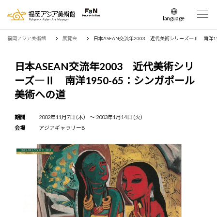
language
日本語
福岡アジア美術館
展覧会
日本ASEAN交流年2003 近代美術シリーズ―Ⅱ 南洋1
English
簡体中文
日本ASEAN交流年2003 近代美術シリ
繁体中文
ーズ―Ⅱ 南洋1950-65：シンガポール
한국어
美術への道
期間
2002年11月7日 (木） 〜 2003年1月14日 (火）
会場
アジアギャラリーB