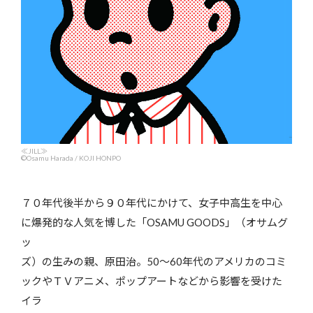
≪JILL≫
©Osamu Harada / KOJI HONPO
７０年代後半から９０年代にかけて、女子中高生を中心
に爆発的な人気を博した「OSAMU GOODS」（オサムグ
ッ
ズ）の生みの親、原田治。50～60年代のアメリカのコミ
ックやＴＶアニメ、ポップアートなどから影響を受けた
イラ