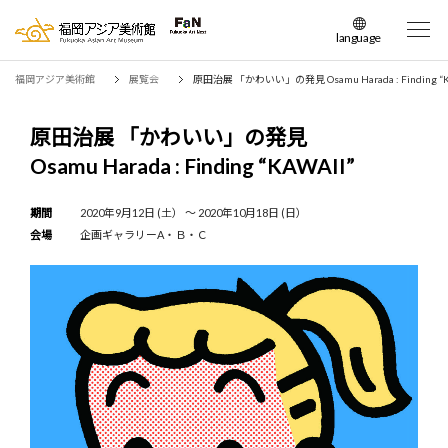
language
日本語
福岡アジア美術館
展覧会
原田治展 「かわいい」の発見 Osamu Harada : Finding 
English
簡体中文
原田治展 「かわいい」の発見
繁体中文
Osamu Harada : Finding “KAWAII”
한국어
期間
2020年9月12日 (土） 〜 2020年10月18日 (日）
会場
企画ギャラリーA・Ｂ・Ｃ