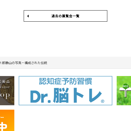
過去の展覧会一覧
Ⅵ 郎静山の写真－構成された伝統