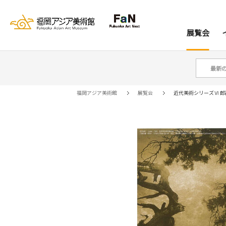
展覧会
最新
展覧会
イベント
レジデンス
コレクション
資料室
来館案内
当館について
アー
ア
福岡アジア美術館
展覧会
近代美術シリーズⅥ 