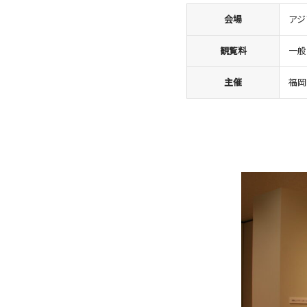
会場
アジ
観覧料
一般
主催
福岡