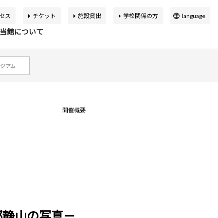
セス
チケット
施設貸出
学校関係の方
language
日本語
当館について
English
簡体中文
ジアム
繁体中文
イベント
の展覧会
品検索
告書
バーチャルミュージアム
한국어
開催概要
マップ
設概要
アートカフェ＆ショップ
アジア美術館の歩み
か応援寄付
申込案内
スクールプログラム
ボランティア
郎静山の写真－