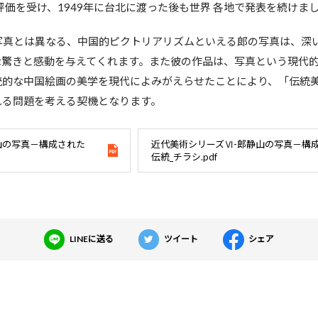
評価を受け、1949年に台北に渡った後も世界 各地で発表を続けま
写真とは異なる、中国的ピクトリアリズムといえる郎の写真は、深
な驚きと感動を与えてくれます。また彼の作品は、写真という現代
統的な中国絵画の美学を現代によみがえらせたことにより、「伝統
れる問題を考える契機となります。
山の写真－構成された
近代美術シリーズⅥ-郎静山の写真－構
伝統_チラシ.pdf
LINEに送る
ツイート
シェア