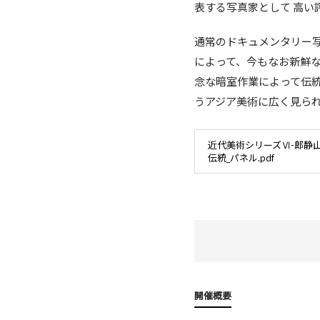
表する写真家として 高い
通常のドキュメンタリー
によって、今もなお新鮮
念な暗室作業によって伝
うアジア美術に広く見ら
近代美術シリーズⅥ-郎静
伝統_パネル.pdf
開催概要