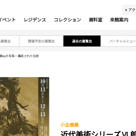
アク
イベント
レジデンス
コレクション
資料室
来館案内
の展覧会
開催予定の展覧会
過去の展覧会
バーチャルミュー
ティスト・研究者リスト
ジアコレクション100
アジア美術資料室
最新のイベント
最新の展覧会
開催予定のイベント
開催予定の展覧会
募集要項
収集方針
蔵書検索
過去の
過去
所蔵
報
郎静山の写真－構成された伝統
利用案内
基本理念
活動案内
アクセス
館内
施
バリアフリー情報
刊行物
キッズコーナー
学芸スタッフ
ふくお
団体
小企画展
あじびの楽しみ方
施設貸出
近代美術シリーズⅥ 