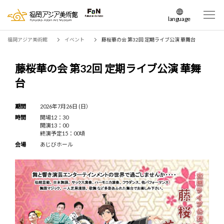
language
日本語
福岡アジア美術館
イベント
藤桜華の会 第32回 定期ライブ公演 華舞台
English
簡体中文
藤桜華の会 第32回 定期ライブ公演 華舞
繁体中文
台
한국어
期間
2026年7月26日 (日）
時間
開場12：30
開演13：00
終演予定15：00頃
会場
あじびホール