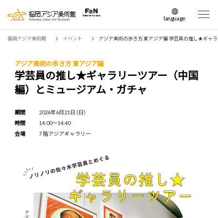
language
日本語
福岡アジア美術館
イベント
アジア美術の歩き方 東アジア編 学芸員の推し★ギャ
English
簡体中文
アジア美術の歩き方 東アジア編
学芸員の推し★ギャラリーツアー（中国
繁体中文
編）とミュージアム・ガチャ
한국어
期間
2026年6月21日 (日）
時間
14:00～14:40
会場
7 階アジアギャラリー