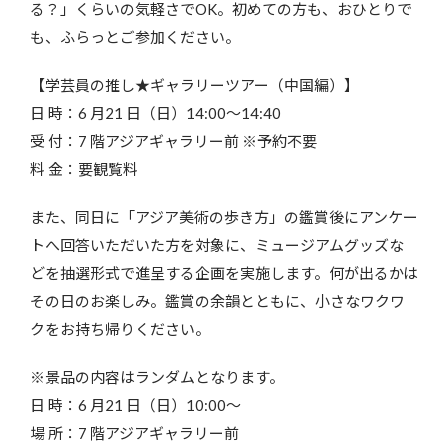
る？」くらいの気軽さでOK。初めての方も、おひとりで
も、ふらっとご参加ください。
【学芸員の推し★ギャラリーツアー（中国編）】
日 時：6 月21 日（日）14:00～14:40
受 付：7 階アジアギャラリー前 ※予約不要
料 金：要観覧料
また、同日に「アジア美術の歩き方」の鑑賞後にアンケー
トへ回答いただいた方を対象に、ミュージアムグッズな
どを抽選形式で進呈する企画を実施します。何が出るかは
その日のお楽しみ。鑑賞の余韻とともに、小さなワクワ
クをお持ち帰りください。
※景品の内容はランダムとなります。
日 時：6 月21 日（日）10:00～
場 所：7 階アジアギャラリー前