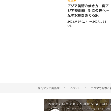
特別展
アジア美術の歩き方 南ア
ジア特別編 対立の先へ～
光の水脈をめぐる旅
2026.9.19 (土） 〜 2027.1.11
(月）
福岡アジア美術館
イベント
アジアの絵本と