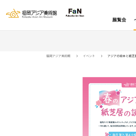
展覧会
展覧会
イベント
レジデンス
コレクション
資料室
来館案内
当館について
アー
ア
福岡アジア美術館
イベント
アジアの絵本と紙芝