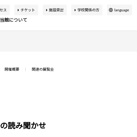
セス
チケット
施設貸出
学校関係の方
language
日本語
当館について
English
簡体中文
繁体中文
イベント
の展覧会
品検索
告書
バーチャルミュージアム
한국어
開催概要
関連の展覧会
マップ
設概要
アートカフェ＆ショップ
アジア美術館の歩み
か応援寄付
申込案内
スクールプログラム
ボランティア
居の読み聞かせ