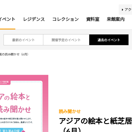
アク
イベント
レジデンス
コレクション
資料室
来館案内
最新のイベント
開催予定のイベント
過去のイベント
ティスト・研究者リスト
ジアコレクション100
アジア美術資料室
最新のイベント
最新の展覧会
開催予定のイベント
開催予定の展覧会
募集要項
収集方針
蔵書検索
過去の
過去
所蔵
報
居の読み聞かせ（6月）
利用案内
基本理念
活動案内
アクセス
館内
施
バリアフリー情報
刊行物
キッズコーナー
学芸スタッフ
ふくお
団体
読み聞かせ
アジアの絵本と紙芝
あじびの楽しみ方
施設貸出
（6月）