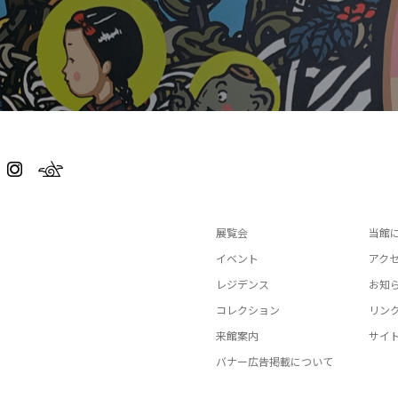
展覧会
当館
イベント
アク
レジデンス
お知
コレクション
リン
来館案内
サイ
バナー広告掲載について