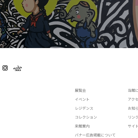
展覧会
当館
イベント
アク
レジデンス
お知
コレクション
リン
来館案内
サイ
バナー広告掲載について