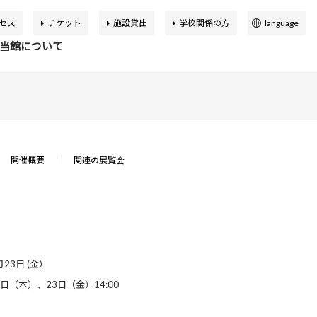
セス
チケット
施設貸出
学校関係の方
language
日本語
当館について
English
簡体中文
繁体中文
イベント
の展覧会
品検索
告書
バーチャルミュージアム
한국어
開催概要
関連の展覧会
マップ
設概要
アートカフェ＆ショップ
アジア美術館の歩み
か応援寄付
申込案内
スクールプログラム
ボランティア
月23日 (金）
日（木）、23日（金）14:00