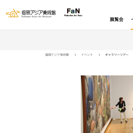
展覧会
展覧会
イベント
レジデンス
コレクション
資料室
来館案内
当館について
アー
ア
福岡アジア美術館
イベント
ギャラリーツアー