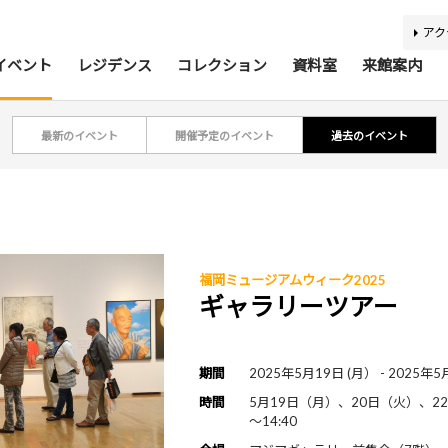
アク
イベント
レジデンス
コレクション
資料室
来館案内
最新のイベント
開催予定のイベント
過去のイベント
ティスト・研究者リスト
ジアコレクション100
アジア美術資料室
最新のイベント
最新の展覧会
開催予定のイベント
開催予定の展覧会
募集要項
収集方針
蔵書検索
過去の
過去
所蔵
報
福岡ミュージアムウィーク2025
利用案内
基本理念
活動案内
アクセス
館内
施
ギャラリーツアー
バリアフリー情報
刊行物
キッズコーナー
学芸スタッフ
ふくお
団体
期間
2025年5月19日 (月） - 2025年5
時間
5月19日（月）、20日（火）、22
あじびの楽しみ方
施設貸出
～14:40