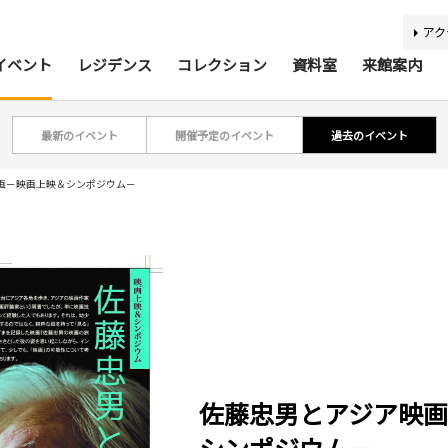
アク
イベント
レジデンス
コレクション
資料室
来館案内
最新のイベント
開催予定のイベント
過去のイベント
ティスト・研究者リスト
ジアコレクション100
アジア美術資料室
最新のイベント
最新の展覧会
開催予定のイベント
開催予定の展覧会
募集要項
収集方針
蔵書検索
過去の
過去
所蔵
報
画－映画上映＆シンポジウム－
利用案内
基本理念
活動案内
アクセス
館内
施
バリアフリー情報
刊行物
キッズコーナー
学芸スタッフ
ふくお
団体
佐藤忠男とアジア映
あじびの楽しみ方
施設貸出