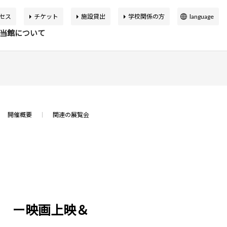
セス
チケット
施設貸出
学校関係の方
language
日本語
当館について
English
簡体中文
繁体中文
イベント
の展覧会
品検索
告書
バーチャルミュージアム
한국어
開催概要
関連の展覧会
マップ
設概要
アートカフェ＆ショップ
アジア美術館の歩み
か応援寄付
申込案内
スクールプログラム
ボランティア
画 ー映画上映＆