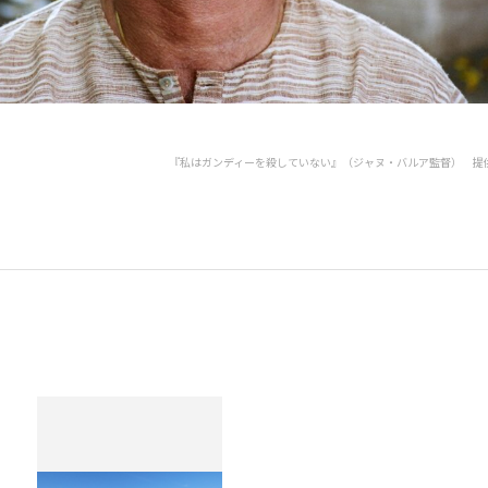
『私はガンディーを殺していない』（ジャヌ・バルア監督） 提