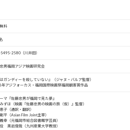
無料
0名
0-5495-2580（川井田）
忠男福岡アジア映画研究会
はガンディーを殺していない』（ジャヌ・バルア監督）
06年アジフォーカス・福岡国際映画祭福岡観客賞作品
ーマ『佐藤忠男が福岡で見た夢』
みずほ（映画『佐藤忠男の映画の旅（仮）』監督）
恵子（通訳・翻訳）
平（Asian Film Joint主宰）
義幸（元福岡市総合図書館学芸員）
役 黒岩俊哉（九州産業大学教授）