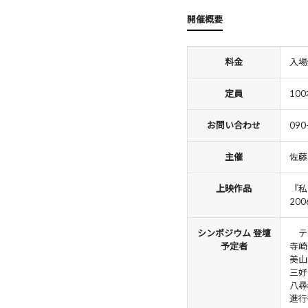
開催概要
料金
入場
定員
10
お問い合わせ
09
主催
佐藤
上映作品
『私
20
シンポジウム 登壇
テ
予定者
寺崎
美山
三好剛
八尋
進行