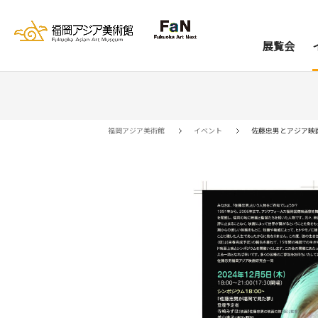
展覧会
展覧会
イベント
レジデンス
コレクション
資料室
来館案内
当館について
アー
ア
福岡アジア美術館
イベント
佐藤忠男とアジア映