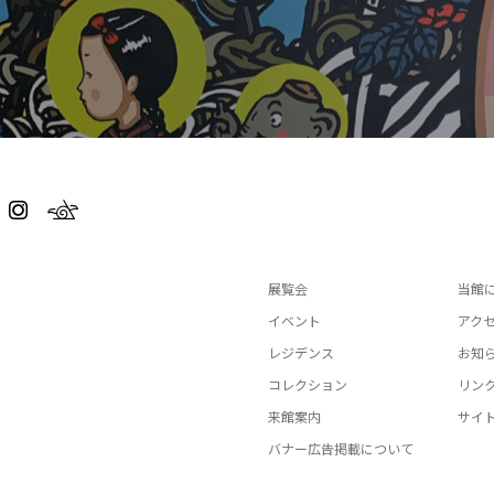
展覧会
当館
イベント
アク
レジデンス
お知
コレクション
リン
来館案内
サイ
バナー広告掲載について