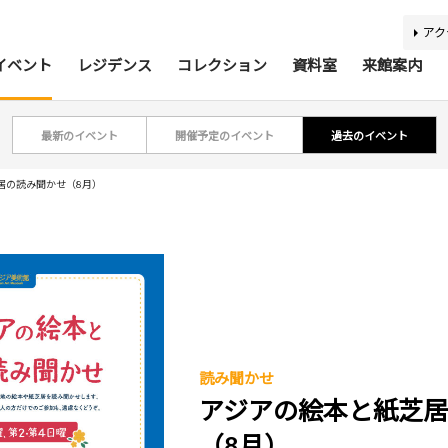
アク
イベント
レジデンス
コレクション
資料室
来館案内
最新のイベント
開催予定のイベント
過去のイベント
ティスト・研究者リスト
ジアコレクション100
アジア美術資料室
最新のイベント
最新の展覧会
開催予定のイベント
開催予定の展覧会
募集要項
収集方針
蔵書検索
過去の
過去
所蔵
報
居の読み聞かせ（8月）
利用案内
基本理念
活動案内
アクセス
館内
施
バリアフリー情報
刊行物
キッズコーナー
学芸スタッフ
ふくお
団体
読み聞かせ
アジアの絵本と紙芝
あじびの楽しみ方
施設貸出
（8月）