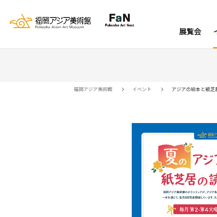
展覧会
展覧会
イベント
レジデンス
コレクション
資料室
来館案内
当館について
アー
ア
福岡アジア美術館
イベント
アジアの絵本と紙芝