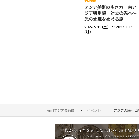
特別展
アジア美術の歩き方 南ア
ジア特別編 対立の先へ～
光の水脈をめぐる旅
2026.9.19 (土） 〜 2027.1.11
(月）
福岡アジア美術館
イベント
アジアの絵本と