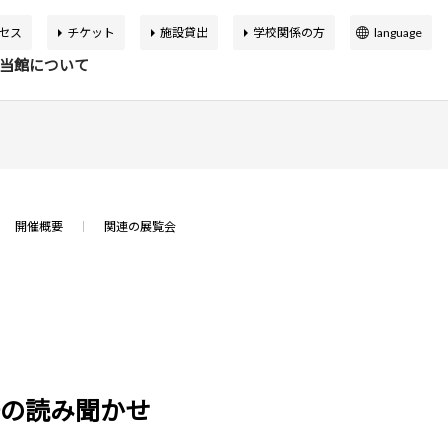
セス
チケット
施設貸出
学校関係の方
language
日本語
当館について
English
簡体中文
繁体中文
イベント
の展覧会
品検索
告書
バーチャルミュージアム
한국어
開催概要
関連の展覧会
マップ
設概要
アートカフェ＆ショップ
アジア美術館の歩み
か応援寄付
申込案内
スクールプログラム
ボランティア
居の読み聞かせ